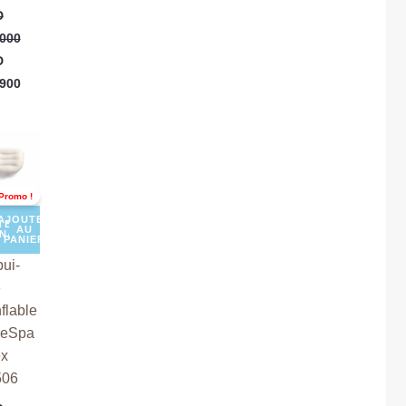
D
000
D
900
Le
prix
ial
actuel
t :
est :
Promo !
D
TND
000.
89,000.
AJOUTER
TER
AU
ENANT
PANIER
ui-
e
flable
reSpa
ex
506