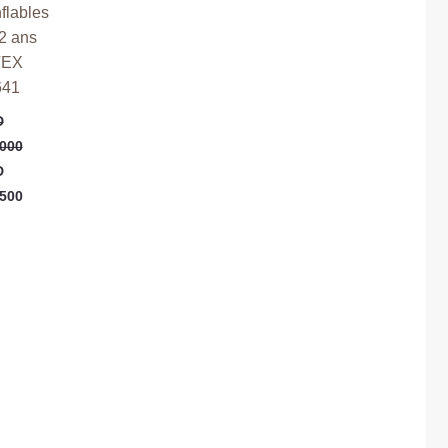
flables
2 ans
TEX
641
D
000
D
500