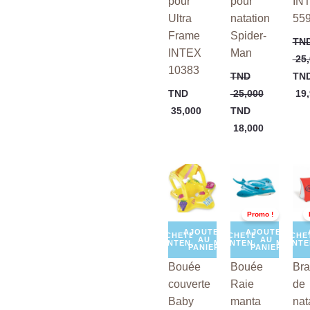
pour
pour
IN
Ultra
natation
55
Frame
Spider-
TN
INTEX
Man
25,
10383
TND
TN
TND
25,000
19,
35,000
TND
18,000
Le
Le
Le
prix
prix
prix
initial
actuel
init
était :
est :
étai
Promo !
TND
TND
TN
129,000.
109,000.
25,
AJOUTER
AJOUTER
ACHETER
ACHETER
ACHE
AU
AU
MAINTENANT
MAINTENANT
MAINT
PANIER
PANIER
Bouée
Bouée
Bra
couverte
Raie
de
Baby
manta
nat