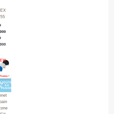
TEX
855
D
000
D
000
Le
EW
prix
ial
actuel
t :
est :
Promo !
D
TND
000.
19,900.
AJOUTER
TER
AU
ENANT
PANIER
nnet
bain
icone