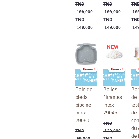
TND
TND
TN
199,000
199,000
199
TND
TND
TN
149,000
149,000
149
Le
Le
Le
Le
Le
NEW
prix
prix
prix
prix
prix
initial
actuel
initial
actuel
init
était :
est :
était :
est :
étai
TND
TND
TND
TND
TN
Promo !
Promo !
59,000.
55,000.
129,000.
89,000.
59,
AJOUTER
AJOUTER
ACHETER
ACHETER
ACHE
AU
AU
MAINTENANT
MAINTENANT
MAINT
PANIER
PANIER
Bain de
Balles
Ba
pieds
filtrantes
de
piscine
Intex
tes
Intex
29045
de
29080
con
TND
du 
TND
129,000
de 
59,000
TND