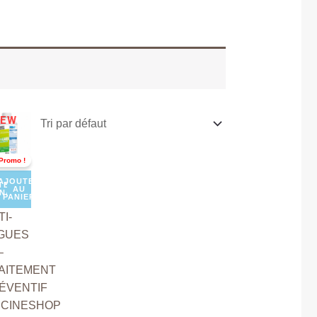
Le
EW
prix
ial
actuel
t :
est :
Promo !
D
TND
000.
13,900.
AJOUTER
TER
AU
ENANT
PANIER
I-
GUES
–
AITEMENT
ÉVENTIF
SCINESHOP