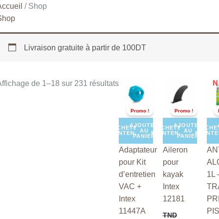
Accueil
/ Shop
Shop
Livraison gratuite à partir de 100DT
Le
Le
Le
Le
Le
N
ffichage de 1–18 sur 231 résultats
prix
prix
prix
prix
prix
initial
actuel
initial
actuel
init
était :
est :
était :
est :
étai
Promo !
Promo !
TND
TND
TND
TND
TN
15,000.
10,000.
45,000.
35,000.
15,
AJOUTER
AJOUTER
ACHETER
ACHETER
ACHE
AU
AU
MAINTENANT
MAINTENANT
MAINT
PANIER
PANIER
Adaptateur
Aileron
ANT
pour Kit
pour
AL
d’entretien
kayak
1L 
VAC +
Intex
TR
Intex
12181
PR
11447A
PI
TND