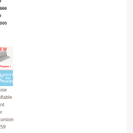
D
000
D
000
Le
EW
prix
ial
actuel
t :
est :
Promo !
D
TND
,000.
149,000.
AJOUTER
TER
AU
ENANT
PANIER
ise
flable
nt
r
ursion
059