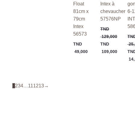
Float
Intex à
gon
81cm x
chevaucher
6-1
79cm
57576NP
IN
Intex
58
TND
56573
129,000
TN
TND
TND
25,
49,000
109,000
TN
14,
1
2
3
4
…
11
12
13
→