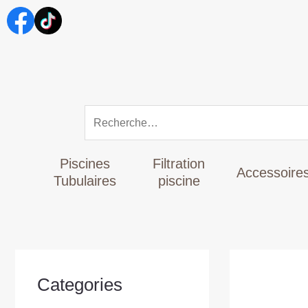
Aller
Rechercher :
au
contenu
Piscines
Filtration
Accessoire
Tubulaires
piscine
Categories