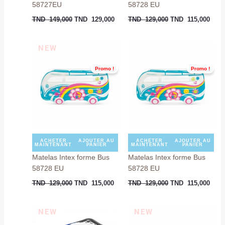
58727EU
58728 EU
TND
149,000
TND
129,000
TND
129,000
TND
115,000
Le
Le
Le
Le
NEW
prix
prix
prix
prix
initial
actuel
initial
actue
Promo !
Promo !
était :
est :
était :
est :
TND
TND
TND
TND
129,000.
115,000.
129,000.
115,
ACHETER
AJOUTER AU
ACHETER
AJOUTER AU
MAINTENANT
PANIER
MAINTENANT
PANIER
Matelas Intex forme Bus
Matelas Intex forme Bus
58728 EU
58728 EU
TND
129,000
TND
115,000
TND
129,000
TND
115,000
Le
Le
Le
Le
NEW
NEW
prix
prix
prix
prix