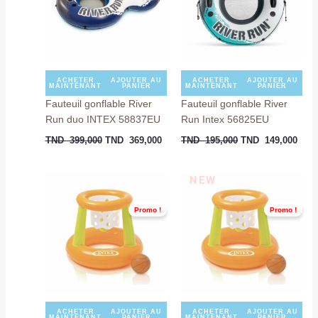
399,000.
369,000.
195,000.
149,
ACHETER
AJOUTER AU
ACHETER
AJOUTER AU
MAINTENANT
PANIER
MAINTENANT
PANIER
Fauteuil gonflable River
Fauteuil gonflable River
Run duo INTEX 58837EU
Run Intex 56825EU
TND
399,000
TND
369,000
TND
195,000
TND
149,000
Le
Le
Le
Le
NEW
prix
prix
prix
prix
initial
actuel
initial
actuel
Promo !
Promo !
était :
est :
était :
est :
TND
TND
TND
TND
55,000.
35,000.
55,000.
35,000
ACHETER
AJOUTER AU
ACHETER
AJOUTER AU
MAINTENANT
PANIER
MAINTENANT
PANIER