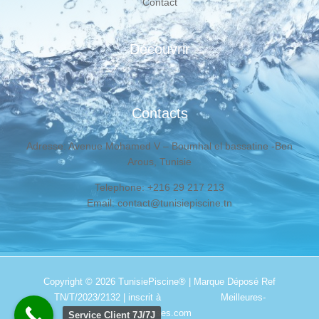
Contact
Découvrir
Contacts
Adresse: Avenue Mohamed V – Boumhal el bassatine -Ben
Arous, Tunisie
Telephone: +216 29 217 213
Email: contact@tunisiepiscine.tn
Copyright © 2026
TunisiePiscine®
| Marque Déposé Ref
TN/T/2023/2132 | inscrit à
Meilleures-
addresses.com
Service Client 7J/7J