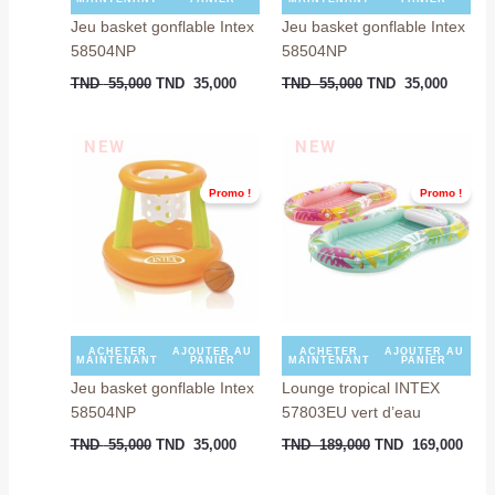
Jeu basket gonflable Intex
Jeu basket gonflable Intex
58504NP
58504NP
TND
55,000
TND
35,000
TND
55,000
TND
35,000
Le
Le
Le
Le
NEW
NEW
prix
prix
prix
prix
initial
actuel
initial
actu
Promo !
Promo !
était :
est :
était :
est :
TND
TND
TND
TND
55,000.
35,000.
189,000.
169,
ACHETER
AJOUTER AU
ACHETER
AJOUTER AU
MAINTENANT
PANIER
MAINTENANT
PANIER
Jeu basket gonflable Intex
Lounge tropical INTEX
58504NP
57803EU vert d’eau
TND
55,000
TND
35,000
TND
189,000
TND
169,000