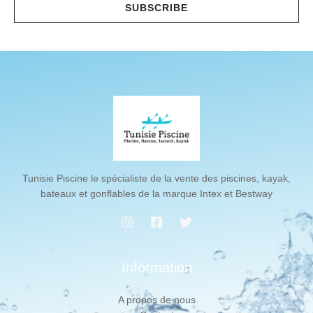
i
SUBSCRIBE
l
*
Tunisie Piscine le spécialiste de la vente des piscines, kayak,
bateaux et gonflables de la marque Intex et Bestway
Information
A propos de nous