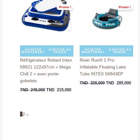
initial
actuel
initial
actu
était :
est :
était :
est :
Promo !
Promo !
TND
TND
TND
TND
249,000.
219,000.
329,000.
289,
ACHETER
AJOUTER AU
ACHETER
AJOUTER AU
MAINTENANT
PANIER
MAINTENANT
PANIER
Réfrigérateur flottant Intex
River Run® 1 Pro
58821 122x97cm « Mega
Inflatable Floating Lake
Chill 2 » avec porte-
Tube INTEX 56843EP
gobelets
TND
329,000
TND
289,000
TND
249,000
TND
219,000
1
2
→