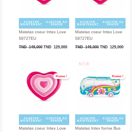
ACHETER
AJOUTER AU
ACHETER
AJOUTER AU
MAINTENANT
PANIER
MAINTENANT
PANIER
Matelas coeur Intex Love
Matelas coeur Intex Love
58727EU
58727EU
TND
149,000
TND
129,000
TND
149,000
TND
129,000
Le
Le
Le
Le
NEW
prix
prix
prix
prix
initial
actuel
initial
actue
Promo !
Promo !
était :
est :
était :
est :
TND
TND
TND
TND
149,000.
129,000.
129,000.
115,
ACHETER
AJOUTER AU
ACHETER
AJOUTER AU
MAINTENANT
PANIER
MAINTENANT
PANIER
Matelas coeur Intex Love
Matelas Intex forme Bus