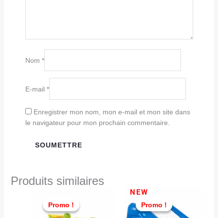
Nom
*
E-mail
*
Enregistrer mon nom, mon e-mail et mon site dans
le navigateur pour mon prochain commentaire.
Produits similaires
Le
Le
Le
Le
NEW
prix
prix
prix
prix
Promo !
Promo !
Promo !
Promo !
initial
actuel
actuel
initial
était :
est :
est :
était :