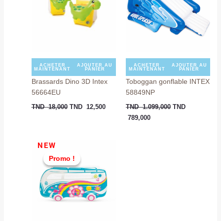
TND
TND
TND
TND
18,000.
12,500.
789,000.
1.099,000.
ACHETER
AJOUTER AU
ACHETER
AJOUTER AU
MAINTENANT
PANIER
MAINTENANT
PANIER
Brassards Dino 3D Intex
Toboggan gonflable INTEX
56664EU
58849NP
TND
18,000
TND
12,500
TND
1.099,000
TND
789,000
Le
Le
NEW
prix
prix
Promo !
Promo !
initial
actuel
était :
est :
TND
TND
129,000.
115,000.