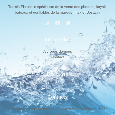
Tunisie Piscine le spécialiste de la vente des piscines, kayak,
bateaux et gonflables de la marque Intex et Bestway
Information
A propos de nous
Contact
Découvrir
Contacts
Adresse: Avenue Mohamed V – Boumhal el bassatine -Ben
Arous, Tunisie