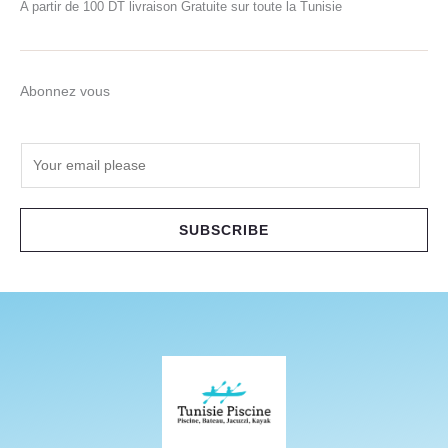
A partir de 100 DT livraison Gratuite sur toute la Tunisie
Abonnez vous
E
m
a
i
SUBSCRIBE
l
*