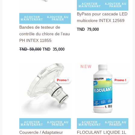
ACHETER
AJOUTER AU
MAINTENANT
PANIER
ByPass pour cascade LED
ACHETER
AJOUTER AU
multicolore INTEX 12569
MAINTENANT
PANIER
Bandes de testeur de
TND
79,000
contrôle du chlore de l’eau
PH INTEX 11855
TND
59,000
TND
35,000
Le
Le
Le
Le
NEW
prix
prix
prix
prix
initial
actuel
initial
actuel
était :
est :
était :
est :
Promo !
Promo !
TND
TND
TND
TND
59,000.
35,000.
16,000.
12,900
ACHETER
AJOUTER AU
ACHETER
AJOUTER AU
MAINTENANT
PANIER
MAINTENANT
PANIER
Couvercle / Adaptateur
FLOCULANT LIQUIDE 1L