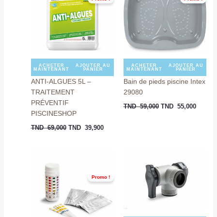
TND
TND
TND
TND
69,000.
39,900.
59,000.
55,000
ACHETER
AJOUTER AU
ACHETER
AJOUTER AU
MAINTENANT
PANIER
MAINTENANT
PANIER
ANTI-ALGUES 5L –
Bain de pieds piscine Intex
TRAITEMENT
29080
PRÉVENTIF
TND
59,000
TND
55,000
PISCINESHOP
TND
69,000
TND
39,900
Le
Le
prix
prix
initial
actuel
était :
est :
Promo !
TND
TND
59,000.
35,000.