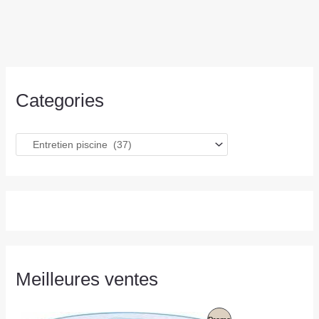
Categories
Meilleures ventes
L
L