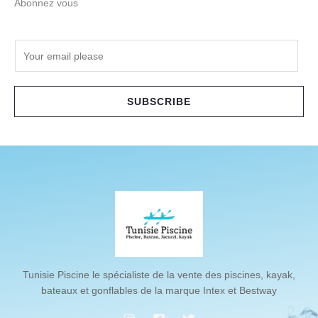
Abonnez vous
E
m
a
i
SUBSCRIBE
l
*
Tunisie Piscine le spécialiste de la vente des piscines, kayak,
bateaux et gonflables de la marque Intex et Bestway