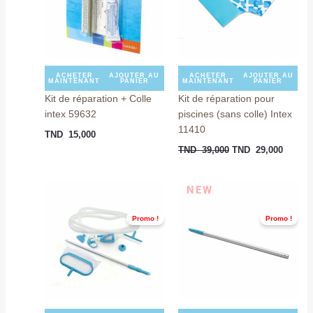
ACHETER
AJOUTER AU
ACHETER
AJOUTER AU
MAINTENANT
PANIER
MAINTENANT
PANIER
Kit de réparation + Colle
Kit de réparation pour
intex 59632
piscines (sans colle) Intex
11410
TND
15,000
TND
39,000
TND
29,000
Le
Le
Le
Le
NEW
prix
prix
prix
prix
initial
actuel
initial
actuel
Promo !
Promo !
était :
est :
était :
est :
TND
TND
TND
TND
389,000.
329,000.
109,000.
89,00