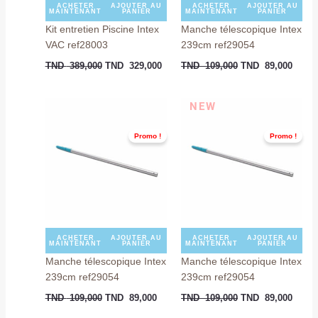
ACHETER
AJOUTER AU
ACHETER
AJOUTER AU
MAINTENANT
PANIER
MAINTENANT
PANIER
Kit entretien Piscine Intex
Manche télescopique Intex
VAC ref28003
239cm ref29054
TND
389,000
TND
329,000
TND
109,000
TND
89,000
Le
Le
Le
Le
NEW
prix
prix
prix
prix
initial
actuel
initial
actuel
Promo !
Promo !
était :
est :
était :
est :
TND
TND
TND
TND
109,000.
89,000.
109,000.
89,00
ACHETER
AJOUTER AU
ACHETER
AJOUTER AU
MAINTENANT
PANIER
MAINTENANT
PANIER
Manche télescopique Intex
Manche télescopique Intex
239cm ref29054
239cm ref29054
TND
109,000
TND
89,000
TND
109,000
TND
89,000