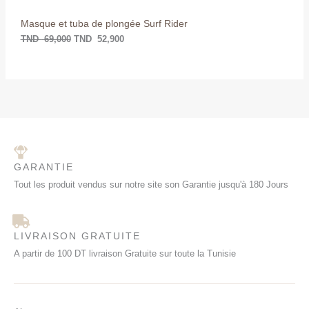
P
:
D
T
Masque et tuba de plongée Surf Rider
R
N
5
D
2
TND
69,000
TND
52,900
O
,
6
9
9
0
M
,
0
0
.
O
0
0
T
.
I
O
GARANTIE
N
Tout les produit vendus sur notre site son Garantie jusqu'à 180 Jours
LIVRAISON GRATUITE
A partir de 100 DT livraison Gratuite sur toute la Tunisie