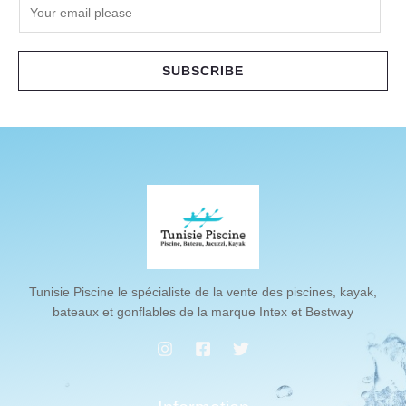
E
m
a
i
SUBSCRIBE
l
*
Tunisie Piscine le spécialiste de la vente des piscines, kayak,
bateaux et gonflables de la marque Intex et Bestway