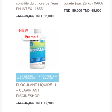
contrôle du chlore de l’eau
pureté (sac 25 kg) XAKA
PH INTEX 11855
TND
99,000
TND
69,000
TND
59,000
TND
35,000
Le
Le
NEW
prix
prix
Promo !
Promo !
initial
actuel
était :
est :
TND
TND
16,000.
12,900.
ACHETER
AJOUTER AU
MAINTENANT
PANIER
FLOCULANT LIQUIDE 1L
– CLARIFIANT
PISCINESHOP
TND
16,000
TND
12,900