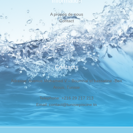
Information
A propos de nous
Contact
Découvrir
Contacts
Adresse: Avenue Mohamed V – Boumhal el bassatine -Ben
Arous, Tunisie
Telephone: +216 29 217 213
Email: contact@tunisiepiscine.tn