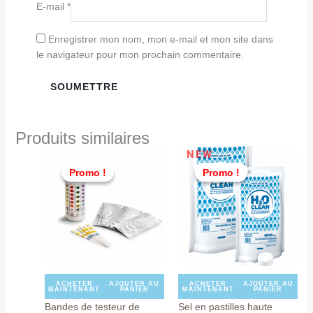
E-mail
*
Enregistrer mon nom, mon e-mail et mon site dans
le navigateur pour mon prochain commentaire.
Produits similaires
Le
Le
Le
Le
NEW
prix
prix
prix
prix
Promo !
Promo !
Promo !
Promo !
initial
actuel
initial
actuel
était :
est :
était :
est :
TND
TND
TND
TND
59,000.
35,000.
99,000.
69,000
ACHETER
AJOUTER AU
ACHETER
AJOUTER AU
MAINTENANT
PANIER
MAINTENANT
PANIER
Bandes de testeur de
Sel en pastilles haute