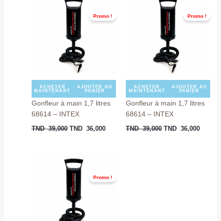
prix
prix
prix
prix
initial
actuel
initial
actuel
Promo !
Promo !
était :
est :
était :
est :
TND
TND
TND
TND
39,000.
36,000.
39,000.
36,000
ACHETER
AJOUTER AU
ACHETER
AJOUTER AU
MAINTENANT
PANIER
MAINTENANT
PANIER
Gonfleur à main 1,7 litres
Gonfleur à main 1,7 litres
68614 – INTEX
68614 – INTEX
TND
39,000
TND
36,000
TND
39,000
TND
36,000
Le
Le
prix
prix
initial
actuel
Promo !
était :
est :
TND
TND
30,000.
20,000.