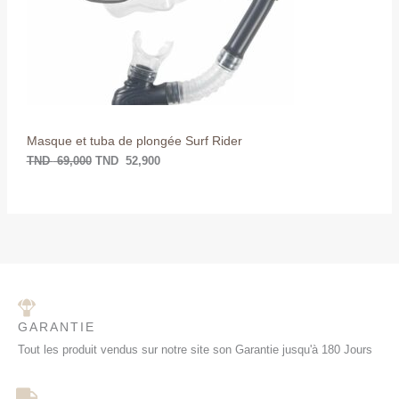
a
l
l
e
T
é
s
t
t
E
a
i
:
N
t
T
N
P
:
D
T
Masque et tuba de plongée Surf Rider
R
N
5
D
2
TND
69,000
TND
52,900
O
,
6
9
9
0
M
,
0
0
.
O
0
0
T
.
I
O
GARANTIE
N
Tout les produit vendus sur notre site son Garantie jusqu'à 180 Jours