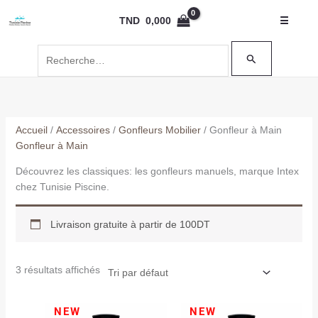
Aller
Rechercher :
TND
0,000
☰
au
contenu
Accueil
/
Accessoires
/
Gonfleurs Mobilier
/ Gonfleur à Main
Gonfleur à Main
Découvrez les classiques: les gonfleurs manuels, marque Intex
chez Tunisie Piscine.
Livraison gratuite à partir de 100DT
3 résultats affichés
Le
Le
Le
Le
NEW
NEW