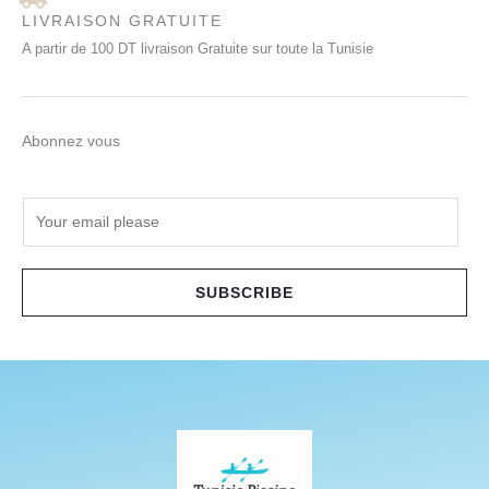
LIVRAISON GRATUITE
A partir de 100 DT livraison Gratuite sur toute la Tunisie
Abonnez vous
E
m
a
i
SUBSCRIBE
l
*