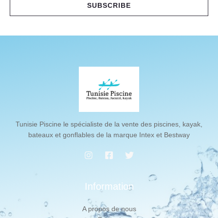
i
SUBSCRIBE
l
*
Tunisie Piscine le spécialiste de la vente des piscines, kayak,
bateaux et gonflables de la marque Intex et Bestway
Information
A propos de nous