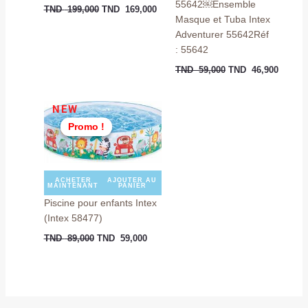
55642￼Ensemble
TND
199,000
TND
169,000
Masque et Tuba Intex
Adventurer 55642Réf
: 55642
TND
59,000
TND
46,900
Le
Le
NEW
prix
prix
Promo !
Promo !
initial
actuel
était :
est :
TND
TND
89,000.
59,000.
ACHETER
AJOUTER AU
MAINTENANT
PANIER
Piscine pour enfants Intex
(Intex 58477)
TND
89,000
TND
59,000