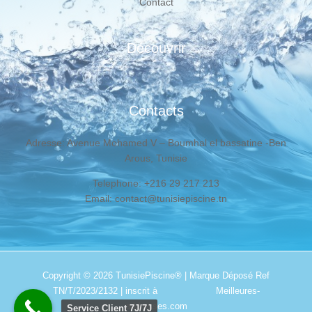
Contact
Découvrir
Contacts
Adresse: Avenue Mohamed V – Boumhal el bassatine -Ben
Arous, Tunisie
Telephone: +216 29 217 213
Email: contact@tunisiepiscine.tn
Copyright © 2026
TunisiePiscine®
| Marque Déposé Ref
TN/T/2023/2132 | inscrit à
Meilleures-
addresses.com
Service Client 7J/7J