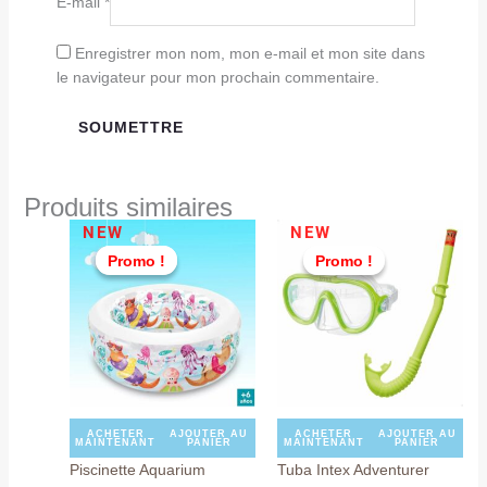
E-mail
*
Enregistrer mon nom, mon e-mail et mon site dans
le navigateur pour mon prochain commentaire.
Produits similaires
Le
Le
Le
Le
NEW
NEW
prix
prix
prix
prix
Promo !
Promo !
Promo !
Promo !
initial
actuel
initial
actuel
était :
est :
était :
est :
TND
TND
TND
TND
199,000.
169,000.
59,000.
46,900
ACHETER
AJOUTER AU
ACHETER
AJOUTER AU
MAINTENANT
PANIER
MAINTENANT
PANIER
Piscinette Aquarium
Tuba Intex Adventurer