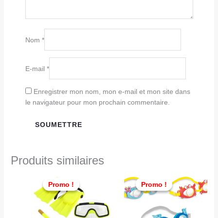
Nom
*
E-mail
*
Enregistrer mon nom, mon e-mail et mon site dans
le navigateur pour mon prochain commentaire.
Produits similaires
Le
Le
Le
Le
prix
prix
prix
prix
Promo !
Promo !
Promo !
Promo !
initial
actuel
initial
actuel
était :
est :
était :
est :
TND
TND
TND
TND
69,000.
55,000.
29,000.
26,000