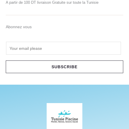
A partir de 100 DT livraison Gratuite sur toute la Tunisie
Abonnez vous
E
m
a
i
SUBSCRIBE
l
*