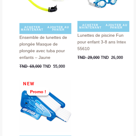
ACHETER
AJOUTER AU
ACHETER
AJOUTER AU
MAINTENANT
PANIER
MAINTENANT
PANIER
Lunettes de piscine Fun
Ensemble de lunettes de
pour enfant 3-8 ans Intex
plongée Masque de
55610
plongée avec tuba pour
enfants – Jaune
TND
29,000
TND
26,000
TND
69,000
TND
55,000
Le
Le
NEW
prix
prix
Promo !
Promo !
actuel
initial
est :
était :
TND
TND
789,000.
1.099,000.