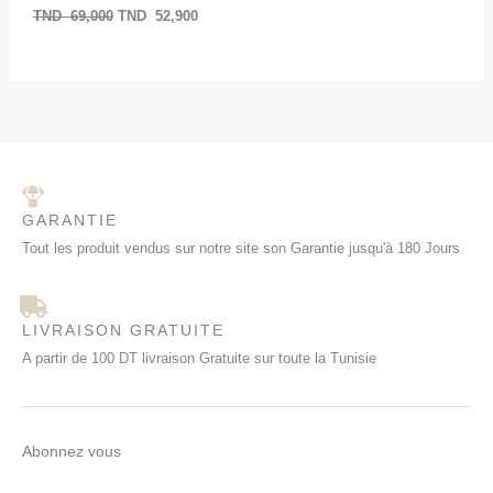
D
2
TND
69,000
TND
52,900
O
,
6
9
9
0
M
,
0
0
.
O
0
0
T
.
I
O
GARANTIE
N
Tout les produit vendus sur notre site son Garantie jusqu'à 180 Jours
LIVRAISON GRATUITE
A partir de 100 DT livraison Gratuite sur toute la Tunisie
Abonnez vous