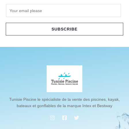
E
m
a
i
SUBSCRIBE
l
*
Tunisie Piscine le spécialiste de la vente des piscines, kayak,
bateaux et gonflables de la marque Intex et Bestway