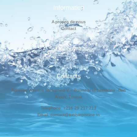
Information
A propos de nous
Contact
Découvrir
Contacts
Adresse: Avenue Mohamed V – Boumhal el bassatine -Ben
Arous, Tunisie
Telephone: +216 29 217 213
Email: contact@tunisiepiscine.tn