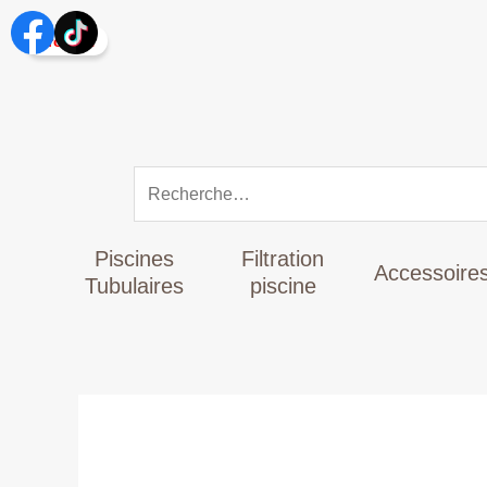
Aller
Rechercher :
au
Promo !
contenu
Piscines
Filtration
Accessoire
Tubulaires
piscine