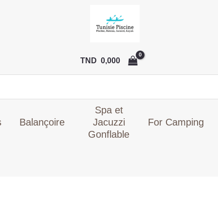
quantité
Le
était :
est 
d
de
prix
TND
TN
i
Voile
initial
749,000.
649
2
d'ombrage
était :
intex
TND
TND
0,000
28054
749,000.
Spa et
s
Balançoire
Jacuzzi
For Camping
Gonflable