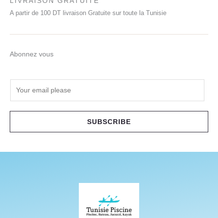
LIVRAISON GRATUITE
A partir de 100 DT livraison Gratuite sur toute la Tunisie
Abonnez vous
E
m
a
i
SUBSCRIBE
l
*