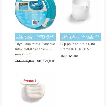
était :
est :
TND
TND
199,000.
129,000.
ACHETER
AJOUTER AU
ACHETER
AJOUTER AU
MAINTENANT
PANIER
MAINTENANT
PANIER
Tuyau aspirateur Plastique
Clip pour poutre d’Ultra
Intex 7M60 Secable – 38
Frame INTEX 11157
mm 29083
TND
12,900
TND
199,000
TND
129,000
Le
Le
prix
prix
Promo !
Promo !
initial
actuel
était :
est :
TND
TND
99,000.
89,000.