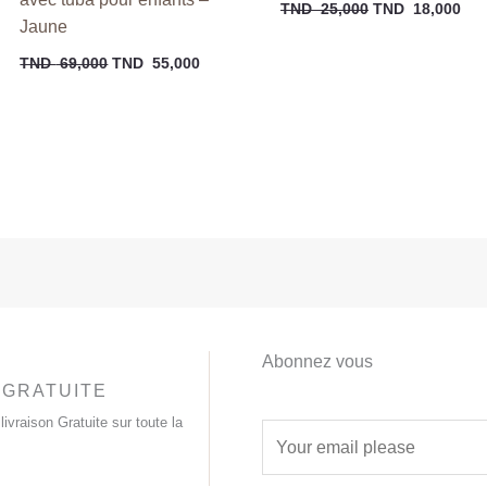
TND
25,000
TND
18,000
Jaune
TND
69,000
TND
55,000
Abonnez vous
 GRATUITE
livraison Gratuite sur toute la
E
m
a