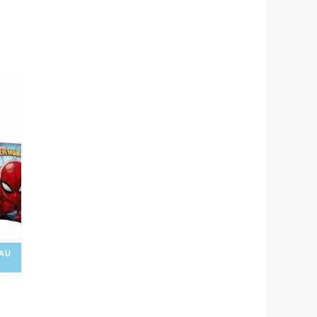
x
uel
:
D
000.
AU