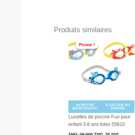
Produits similaires
Le
Le
prix
prix
Promo !
Promo !
initial
actuel
était :
est :
TND
TND
29,000.
26,000.
ACHETER
AJOUTER AU
MAINTENANT
PANIER
Lunettes de piscine Fun pour
enfant 3-8 ans Intex 55610
TND
29,000
TND
26,000