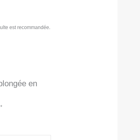
 adulte est recommandée.
 plongée en
c
*