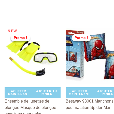
Le
Le
Le
Le
NEW
prix
prix
prix
pri
Promo !
Promo !
Promo !
Promo !
initial
actuel
initial
act
était :
est :
était :
est 
TND
TND
TND
TN
69,000.
55,000.
25,000.
18,
ACHETER
AJOUTER AU
ACHETER
AJOUTER 
MAINTENANT
PANIER
MAINTENANT
PANIER
Ensemble de lunettes de
Bestway 98001 Manchons
plongée Masque de plongée
pour natation Spider-Man
avec tuba pour enfants –