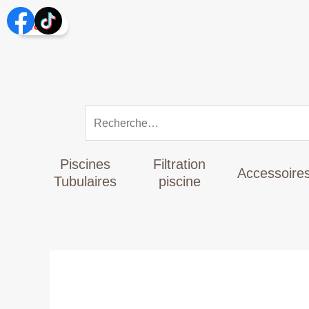
Aller
Rechercher :
au
Promo !
contenu
Piscines
Filtration
Accessoire
Tubulaires
piscine