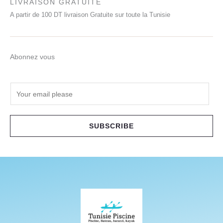
LIVRAISON GRATUITE
A partir de 100 DT livraison Gratuite sur toute la Tunisie
Abonnez vous
E
m
a
i
SUBSCRIBE
l
*