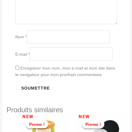
Nom
*
E-mail
*
Enregistrer mon nom, mon e-mail et mon site dans
le navigateur pour mon prochain commentaire.
Produits similaires
Le
Le
Le
Le
NEW
NEW
prix
prix
prix
prix
Promo !
Promo !
Promo !
Promo !
initial
actuel
initial
actuel
était :
est :
était :
est :