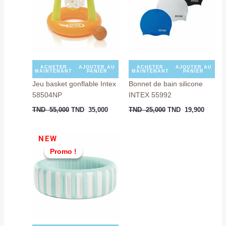
TND
TND
TND
TND
55,000.
35,000.
25,000.
19,900
ACHETER
AJOUTER AU
ACHETER
AJOUTER AU
MAINTENANT
PANIER
MAINTENANT
PANIER
Jeu basket gonflable Intex
Bonnet de bain silicone
58504NP
INTEX 55992
TND
55,000
TND
35,000
TND
25,000
TND
19,900
Le
Le
NEW
prix
prix
Promo !
Promo !
initial
actuel
était :
est :
TND
TND
299,000.
279,000.