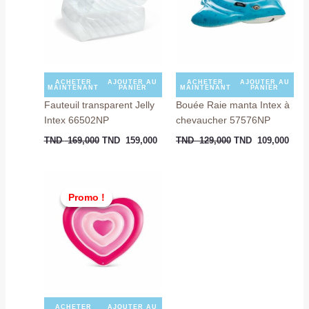
169,000.
159,000.
129,000.
109,
ACHETER
AJOUTER AU
ACHETER
AJOUTER AU
MAINTENANT
PANIER
MAINTENANT
PANIER
Fauteuil transparent Jelly
Bouée Raie manta Intex à
Intex 66502NP
chevaucher 57576NP
TND
169,000
TND
159,000
TND
129,000
TND
109,000
Le
Le
prix
prix
Promo !
Promo !
initial
actuel
était :
est :
TND
TND
149,000.
129,000.
ACHETER
AJOUTER AU