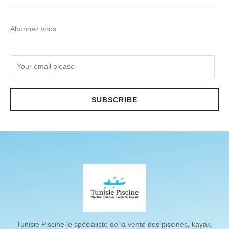
Abonnez vous
E
m
a
i
SUBSCRIBE
l
*
Tunisie Piscine le spécialiste de la vente des piscines, kayak,