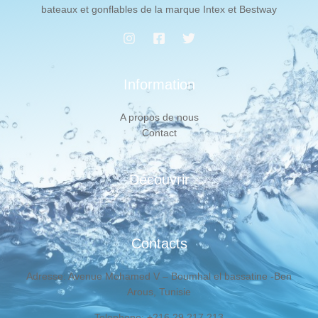
bateaux et gonflables de la marque Intex et Bestway
Information
A propos de nous
Contact
Découvrir
Contacts
Adresse: Avenue Mohamed V – Boumhal el bassatine -Ben
Arous, Tunisie
Telephone: +216 29 217 213