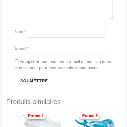
Nom
*
E-mail
*
Enregistrer mon nom, mon e-mail et mon site dans
le navigateur pour mon prochain commentaire.
Produits similaires
Le
Le
Le
Le
prix
prix
prix
prix
Promo !
Promo !
Promo !
Promo !
initial
actuel
initial
actu
était :
est :
était :
est :
TND
TND
TND
TND