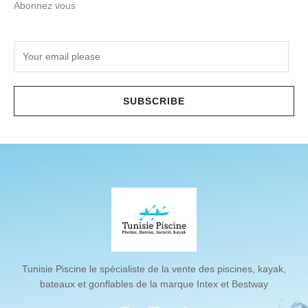
Abonnez vous
E
m
a
i
SUBSCRIBE
l
*
Tunisie Piscine le spécialiste de la vente des piscines, kayak,
bateaux et gonflables de la marque Intex et Bestway