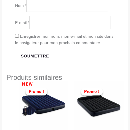
Nom
*
E-mail
*
Enregistrer mon nom, mon e-mail et mon site dans
le navigateur pour mon prochain commentaire.
Produits similaires
Le
Le
Le
Le
NEW
prix
prix
prix
prix
Promo !
Promo !
Promo !
Promo !
initial
actuel
initial
actu
était :
est :
était :
est :
TND
TND
TND
TND
289,000.
199,000.
379,000.
299,