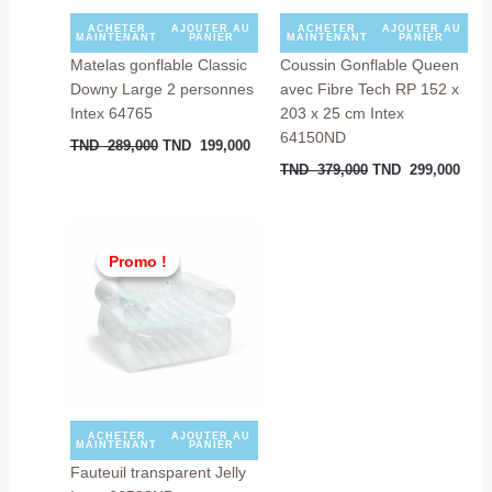
ACHETER
AJOUTER AU
ACHETER
AJOUTER AU
MAINTENANT
PANIER
MAINTENANT
PANIER
Matelas gonflable Classic
Coussin Gonflable Queen
Downy Large 2 personnes
avec Fibre Tech RP 152 x
Intex 64765
203 x 25 cm Intex
64150ND
TND
289,000
TND
199,000
TND
379,000
TND
299,000
Le
Le
prix
prix
Promo !
Promo !
initial
actuel
était :
est :
TND
TND
169,000.
159,000.
ACHETER
AJOUTER AU
MAINTENANT
PANIER
Fauteuil transparent Jelly