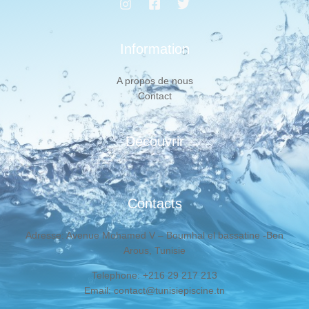
Information
A propos de nous
Contact
Découvrir
Contacts
Adresse: Avenue Mohamed V – Boumhal el bassatine -Ben
Arous, Tunisie
Telephone: +216 29 217 213
Email: contact@tunisiepiscine.tn