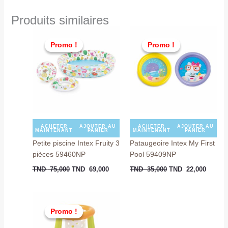
Produits similaires
Le
Le
Le
Le
prix
prix
prix
prix
Promo !
Promo !
Promo !
Promo !
initial
actuel
initial
actuel
était :
est :
était :
est :
TND
TND
TND
TND
75,000.
69,000.
35,000.
22,000
ACHETER
AJOUTER AU
ACHETER
AJOUTER AU
MAINTENANT
PANIER
MAINTENANT
PANIER
Petite piscine Intex Fruity 3
Pataugeoire Intex My First
pièces 59460NP
Pool 59409NP
TND
75,000
TND
69,000
TND
35,000
TND
22,000
Le
Le
prix
prix
Promo !
Promo !
initial
actuel
était :
est :