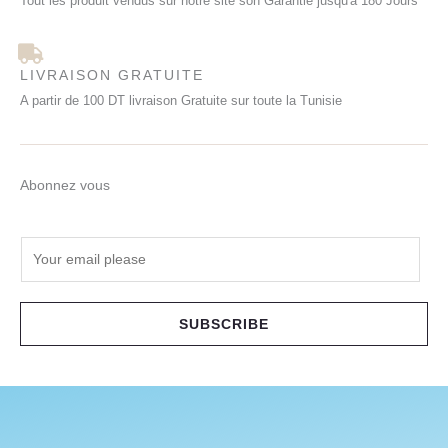
Tout les produit vendus sur notre site son Garantie jusqu'à 180 Jours
LIVRAISON GRATUITE
A partir de 100 DT livraison Gratuite sur toute la Tunisie
Abonnez vous
E
m
a
i
SUBSCRIBE
l
*