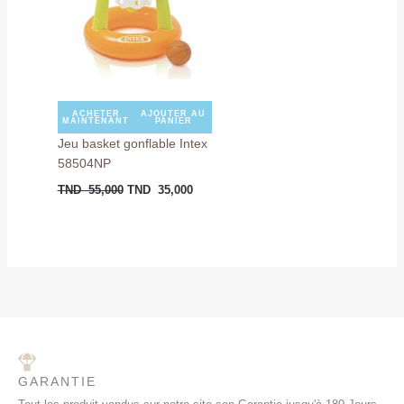
TND
TND
55,000.
35,000.
ACHETER
AJOUTER AU
MAINTENANT
PANIER
Jeu basket gonflable Intex
58504NP
TND
55,000
TND
35,000
GARANTIE