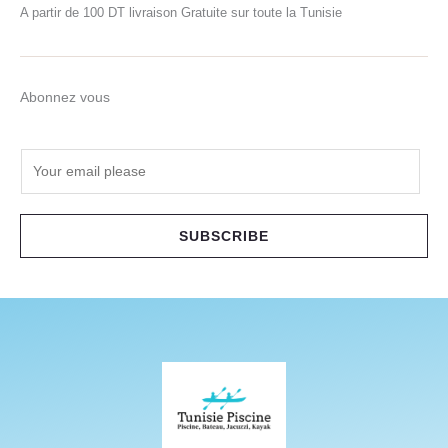
A partir de 100 DT livraison Gratuite sur toute la Tunisie
Abonnez vous
E
m
a
i
SUBSCRIBE
l
*