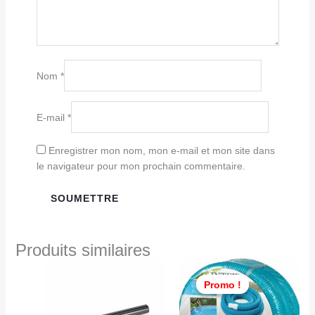
Nom
*
E-mail
*
Enregistrer mon nom, mon e-mail et mon site dans
le navigateur pour mon prochain commentaire.
Produits similaires
Le
Le
prix
prix
Promo !
Promo !
initial
actu
était :
est :
TND
TND