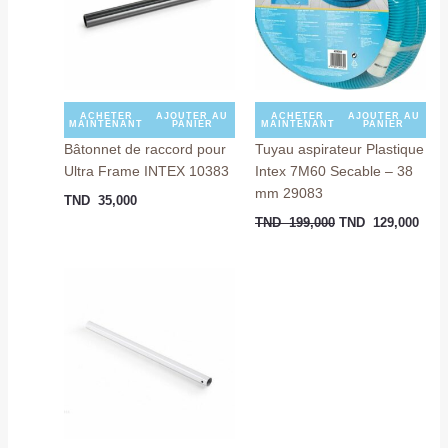
199,000.
129,
ACHETER
AJOUTER AU
ACHETER
AJOUTER AU
MAINTENANT
PANIER
MAINTENANT
PANIER
Bâtonnet de raccord pour
Tuyau aspirateur Plastique
Ultra Frame INTEX 10383
Intex 7M60 Secable – 38
mm 29083
TND
35,000
TND
199,000
TND
129,000