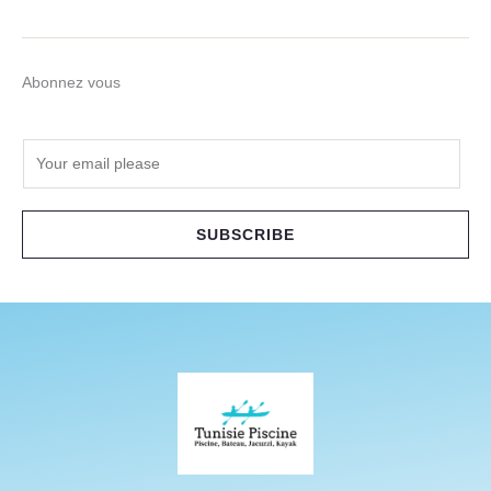
Abonnez vous
E
m
a
i
SUBSCRIBE
l
*