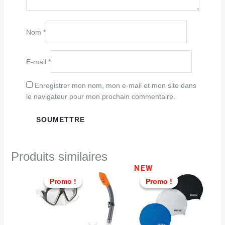
Nom
*
E-mail
*
Enregistrer mon nom, mon e-mail et mon site dans
le navigateur pour mon prochain commentaire.
Produits similaires
Le
Le
Le
Le
NEW
prix
prix
prix
prix
Promo !
Promo !
Promo !
Promo !
initial
actuel
initial
actuel
était :
est :
était :
est :
TND
TND
TND
TND
65,000.
59,900.
25,000.
19,900