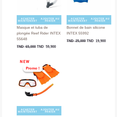
ACHETER
AJOUTER AU
ACHETER
AJOUTER AU
MAINTENANT
PANIER
MAINTENANT
PANIER
Masque et tuba de
Bonnet de bain silicone
plongée Reef Rider INTEX
INTEX 55992
55648
TND
25,000
TND
19,900
TND
65,000
TND
59,900
Le
Le
NEW
prix
prix
Promo !
Promo !
initial
actuel
était :
est :
TND
TND
69,000.
55,000.
ACHETER
AJOUTER AU
MAINTENANT
PANIER