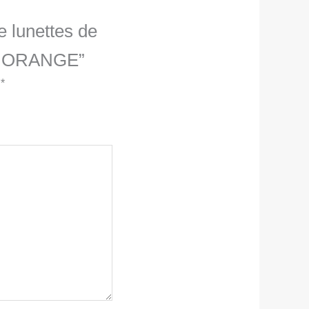
e lunettes de
 – ORANGE”
c
*