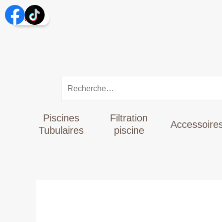
Aller
Rechercher :
au
Promo !
contenu
Piscines
Filtration
Accessoire
Tubulaires
piscine