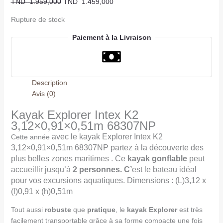
TND
1.959,000
TND
1.459,000
Rupture de stock
Paiement à la Livraison
Description
Avis (0)
Kayak Explorer Intex K2
3,12×0,91×0,51m 68307NP
avec le kayak Explorer Intex K2
Cette année
3,12×0,91×0,51m 68307NP
partez à la découverte des
plus belles zones maritimes . Ce
kayak gonflable
peut
accueillir jusqu’à
2 personnes. C’
est le bateau idéal
pour vos excursions aquatiques.
Dimensions : (L)3,12 x
(l)0,91 x (h)0,51m
Tout aussi
robuste
que
pratique
, le
kayak Explorer
est très
facilement transportable grâce à sa forme compacte une fois