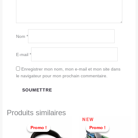
Nom
*
E-mail
*
Enregistrer mon nom, mon e-mail et mon site dans
le navigateur pour mon prochain commentaire.
Produits similaires
Le
Le
Le
Le
NEW
prix
prix
prix
prix
Promo !
Promo !
Promo !
Promo !
initial
actuel
actuel
initial
était :
est :
est :
était :
TND
TND
TND
TND