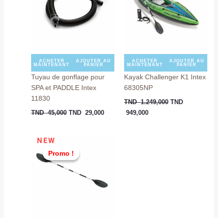
45,000.
29,000.
949,000.
1.249,000.
ACHETER
AJOUTER AU
ACHETER
AJOUTER AU
MAINTENANT
PANIER
MAINTENANT
PANIER
Tuyau de gonflage pour
Kayak Challenger K1 Intex
SPA et PADDLE Intex
68305NP
11830
TND
1.249,000
TND
TND
45,000
TND
29,000
949,000
Le
Le
NEW
prix
prix
Promo !
Promo !
initial
actuel
était :
est :
TND
TND
149,000.
139,000.