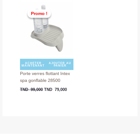
Le
Le
prix
prix
Promo !
Promo !
initial
actuel
était :
est :
TND
TND
99,000.
79,000.
ACHETER
AJOUTER AU
MAINTENANT
PANIER
Porte verres flottant Intex
spa gonflable 28500
TND
99,000
TND
79,000