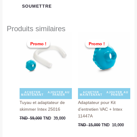
Produits similaires
Le
Le
Le
Le
prix
prix
prix
prix
Promo !
Promo !
Promo !
Promo !
initial
actuel
initial
actuel
était :
est :
était :
est :
TND
TND
TND
TND
59,000.
39,000.
15,000.
10,000
ACHETER
AJOUTER AU
ACHETER
AJOUTER AU
MAINTENANT
PANIER
MAINTENANT
PANIER
Tuyau et adaptateur de
Adaptateur pour Kit
skimmer Intex 25016
d’entretien VAC + Intex
11447A
TND
59,000
TND
39,000
TND
15,000
TND
10,000