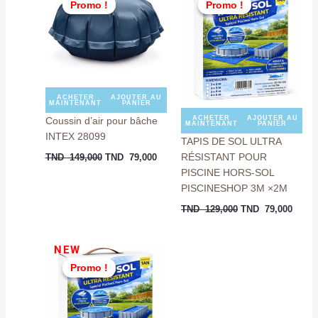
Promo !
Promo !
Promo !
Promo !
initial
actuel
initial
actuel
était :
est :
était :
est :
TND
TND
TND
TND
149,000.
79,000.
129,000.
79,00
ACHETER
AJOUTER AU
MAINTENANT
PANIER
ACHETER
AJOUTER AU
Coussin d’air pour bâche
MAINTENANT
PANIER
INTEX 28099
TAPIS DE SOL ULTRA
RÉSISTANT POUR
TND
149,000
TND
79,000
PISCINE HORS-SOL
PISCINESHOP 3M ×2M
TND
129,000
TND
79,000
Le
Le
NEW
prix
prix
Promo !
Promo !
initial
actuel
était :
est :
TND
TND
159,000.
109,000.