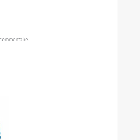
 commentaire.
e
rix
ctuel
st :
TND
99,000.