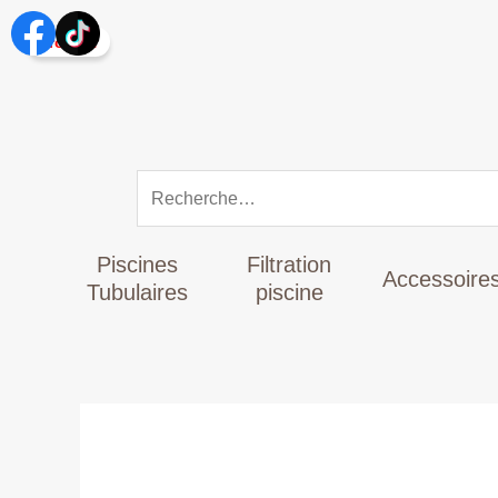
Aller
Rechercher :
au
Promo !
contenu
Piscines
Filtration
Accessoire
Tubulaires
piscine