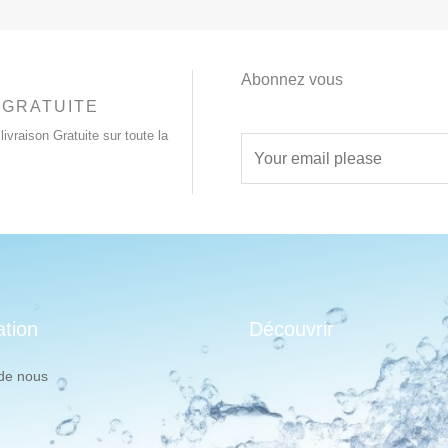
Abonnez vous
 GRATUITE
livraison Gratuite sur toute la
E
m
a
i
l
*
ation
Découvrir
de nous