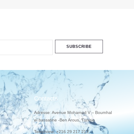
SUBSCRIBE
Contacts
Adresse: Avenue Mohamed V – Boumhal
el bassatine -Ben Arous, Tunisie
Telephone: +216 29 217 213