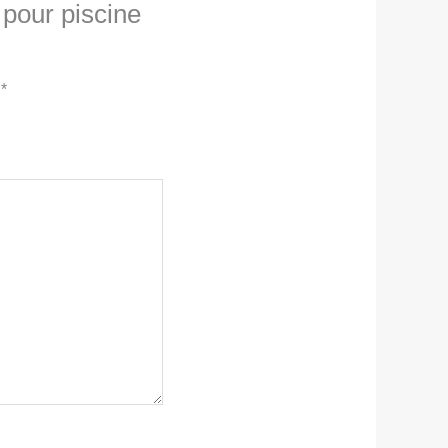
 pour piscine
c
*