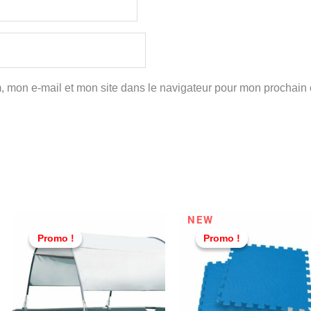
, mon e-mail et mon site dans le navigateur pour mon prochain
Le
Le
Le
L
NEW
prix
prix
prix
p
Promo !
Promo !
Promo !
Promo !
l
initial
actuel
initial
a
était :
est :
était :
e
TND
TND
TND
00.
749,000.
649,000.
249,000.
1