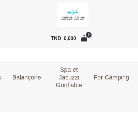
quantité
Le
était :
est 
d
de
prix
TND
TN
s
Tapis
initial
129,000.
79,
p
de
était :
p
sol
TND
3
TND
0,000
pour
129,000.
×
piscine
2
3.00
×
Spa et
2.00
s
Balançoire
Jacuzzi
For Camping
m
Gonflable