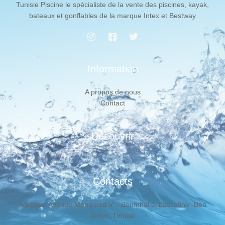
Tunisie Piscine le spécialiste de la vente des piscines, kayak,
bateaux et gonflables de la marque Intex et Bestway
Information
A propos de nous
Contact
Découvrir
Contacts
Adresse: Avenue Mohamed V – Boumhal el bassatine -Ben
Arous, Tunisie