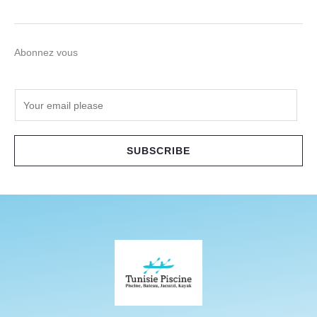
Abonnez vous
E
m
a
i
SUBSCRIBE
l
*