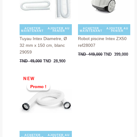
ACHETER
AJOUTER AU
ACHETER
AJOUTER AU
MAINTENANT
PANIER
MAINTENANT
PANIER
Tuyau Intex Diametre, Ø
Robot piscine Intex ZX50
32 mm x 150 cm, blanc
ref28007
29059
TND
449,000
TND
399,000
TND
49,000
TND
28,900
Le
Le
NEW
prix
prix
Promo !
Promo !
initial
actuel
était :
est :
TND
TND
89,000.
69,000.
ACHETER
AJOUTER AU