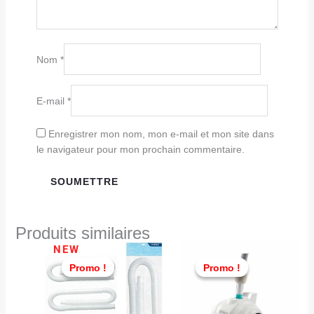
Nom
*
E-mail
*
Enregistrer mon nom, mon e-mail et mon site dans
le navigateur pour mon prochain commentaire.
Produits similaires
Le
Le
Le
Le
NEW
prix
prix
prix
prix
Promo !
Promo !
Promo !
Promo !
initial
actuel
initial
actu
était :
est :
était :
est :
TND
TND
TND
TND
49,000.
28,900.
449,000.
399,