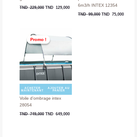
6m3/h INTEX 12354
TND
229,000
TND
129,000
TND
99,000
TND
75,000
Le
Le
prix
prix
Promo !
Promo !
initial
actuel
était :
est :
TND
TND
749,000.
649,000.
ACHETER
AJOUTER AU
MAINTENANT
PANIER
Voile d’ombrage intex
28054
TND
749,000
TND
649,000