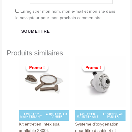
Enregistrer mon nom, mon e-mail et mon site dans
le navigateur pour mon prochain commentaire.
Produits similaires
Le
Le
Le
Le
prix
prix
prix
prix
Promo !
Promo !
Promo !
Promo !
initial
actuel
initial
actuel
était :
est :
était :
est :
TND
TND
TND
TND
229,000.
129,000.
99,000.
75,000
ACHETER
AJOUTER AU
ACHETER
AJOUTER AU
MAINTENANT
PANIER
MAINTENANT
PANIER
Kit entretien Intex spa
Système d’oxygénation
gonflable 28004
pour filtre à sable 4 et