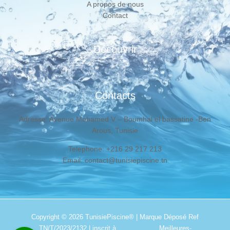
A propos de nous
Contact
Découvrir
Contacts
Adresse: Avenue Mohamed V – Boumhal el bassatine -Ben
Arous, Tunisie
Telephone: +216 29 217 213
Email: contact@tunisiepiscine.tn
Copyright © 2026
TunisiePiscine®
| Marque Déposé Ref
TN/T/2023/2132 | inscrit à
Meilleures-