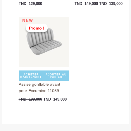
TND
129,000
TND
149,000
TND
139,000
Le
Le
NEW
prix
prix
Promo !
Promo !
initial
actuel
était :
est :
TND
TND
199,000.
149,000.
ACHETER
AJOUTER AU
MAINTENANT
PANIER
Assise gonflable avant
pour Excursion 11059
TND
199,000
TND
149,000