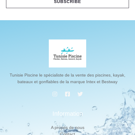
SUBSCRIBE
l
*
Tunisie Piscine le spécialiste de la vente des piscines, kayak,
bateaux et gonflables de la marque Intex et Bestway
Information
A propos de nous
Contact