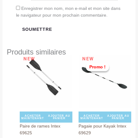
Enregistrer mon nom, mon e-mail et mon site dans
le navigateur pour mon prochain commentaire.
Produits similaires
Le
Le
NEW
NEW
prix
prix
Promo !
Promo !
initial
actu
était :
est :
TND
TND
149,000.
139,
ACHETER
AJOUTER AU
ACHETER
AJOUTER AU
MAINTENANT
PANIER
MAINTENANT
PANIER
Paire de rames Intex
Pagaie pour Kayak Intex
69625
69629