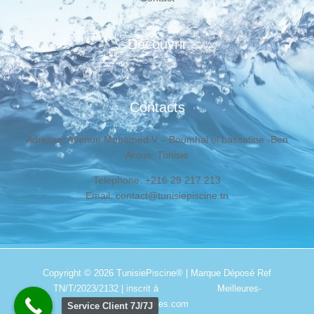
Découvrir
Contacts
Adresse: Avenue Mohamed V – Boumhal el bassatine -Ben
Arous, Tunisie
Telephone: +216 29 217 213
Email: contact@tunisiepiscine.tn
Copyright © 2026
TunisiePiscine®
| Marque Déposé Ref
TN/T/2023/2132 | inscrit à
Meilleures-
addresses.com
Service Client 7J/7J