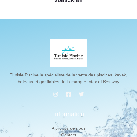
SUBSCRIBE
l
*
Tunisie Piscine le spécialiste de la vente des piscines, kayak,
bateaux et gonflables de la marque Intex et Bestway
Information
A propos de nous
Contact