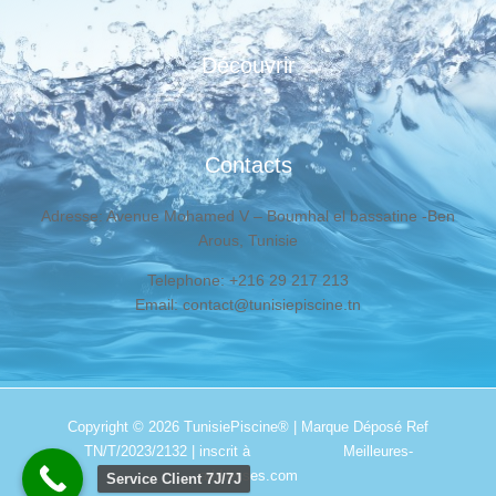
Découvrir
Contacts
Adresse: Avenue Mohamed V – Boumhal el bassatine -Ben
Arous, Tunisie
Telephone: +216 29 217 213
Email: contact@tunisiepiscine.tn
Copyright © 2026
TunisiePiscine®
| Marque Déposé Ref
TN/T/2023/2132 | inscrit à
Meilleures-
addresses.com
Service Client 7J/7J