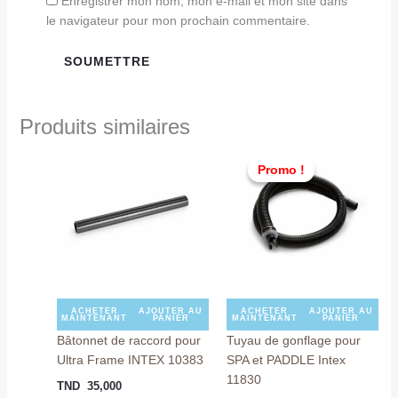
Enregistrer mon nom, mon e-mail et mon site dans
le navigateur pour mon prochain commentaire.
Produits similaires
Le
Le
prix
prix
Promo !
Promo !
initial
actuel
était :
est :
TND
TND
45,000.
29,000
ACHETER
AJOUTER AU
ACHETER
AJOUTER AU
MAINTENANT
PANIER
MAINTENANT
PANIER
Bâtonnet de raccord pour
Tuyau de gonflage pour
Ultra Frame INTEX 10383
SPA et PADDLE Intex
11830
TND
35,000