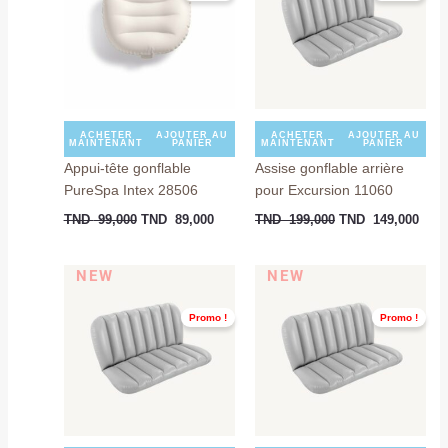
TND
TND
TND
TND
99,000.
89,000.
199,000.
149,
ACHETER
AJOUTER AU
ACHETER
AJOUTER AU
MAINTENANT
PANIER
MAINTENANT
PANIER
Appui-tête gonflable
Assise gonflable arrière
PureSpa Intex 28506
pour Excursion 11060
TND
99,000
TND
89,000
TND
199,000
TND
149,000
Le
Le
Le
Le
NEW
NEW
prix
prix
prix
prix
initial
actuel
initial
actu
Promo !
Promo !
était :
est :
était :
est :
TND
TND
TND
TND
199,000.
149,000.
199,000.
149,