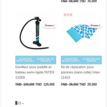
TND
59,000
TND
35,000
Le
Le
Le
Le
NEW
prix
prix
prix
prix
initial
actuel
initial
actuel
était :
est :
était :
est :
Promo !
Promo !
TND
TND
TND
TND
159,000.
129,000.
39,000.
29,000
ACHETER
AJOUTER AU
ACHETER
AJOUTER AU
MAINTENANT
PANIER
MAINTENANT
PANIER
Gonfleur pour paddle et
Kit de réparation pour
bateau semi-rigide INTEX
piscines (sans colle) Intex
13259
11410
TND
159,000
TND
129,000
TND
39,000
TND
29,000
1
2
3
→