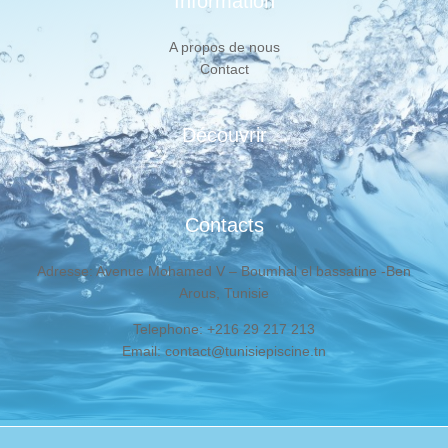
Information
A propos de nous
Contact
Découvrir
Contacts
Adresse: Avenue Mohamed V – Boumhal el bassatine -Ben
Arous, Tunisie
Telephone: +216 29 217 213
Email: contact@tunisiepiscine.tn