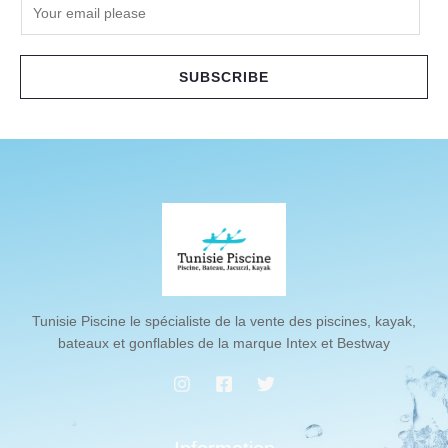
E
m
a
i
SUBSCRIBE
l
*
Tunisie Piscine le spécialiste de la vente des piscines, kayak,
bateaux et gonflables de la marque Intex et Bestway