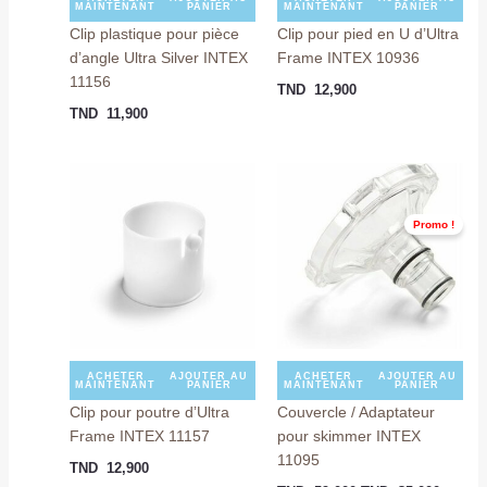
MAINTENANT
PANIER
MAINTENANT
PANIER
Clip plastique pour pièce
Clip pour pied en U d’Ultra
d’angle Ultra Silver INTEX
Frame INTEX 10936
11156
TND
12,900
TND
11,900
Le
Le
prix
prix
initial
actuel
était :
est :
Promo !
TND
TND
59,000.
35,000
ACHETER
AJOUTER AU
ACHETER
AJOUTER AU
MAINTENANT
PANIER
MAINTENANT
PANIER
Clip pour poutre d’Ultra
Couvercle / Adaptateur
Frame INTEX 11157
pour skimmer INTEX
11095
TND
12,900