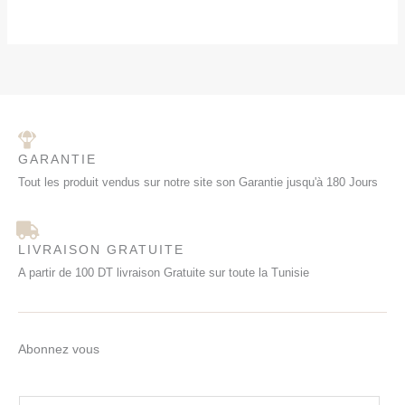
O
,
6
9
9
0
M
,
0
0
.
O
0
0
T
.
I
O
GARANTIE
N
Tout les produit vendus sur notre site son Garantie jusqu'à 180 Jours
LIVRAISON GRATUITE
A partir de 100 DT livraison Gratuite sur toute la Tunisie
Abonnez vous