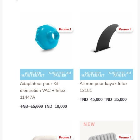
Le
Le
Le
Le
prix
prix
prix
prix
initial
actuel
initial
actuel
était :
est :
était :
est :
Promo !
Promo !
TND
TND
TND
TND
15,000.
10,000.
45,000.
35,000
ACHETER
AJOUTER AU
ACHETER
AJOUTER AU
MAINTENANT
PANIER
MAINTENANT
PANIER
Adaptateur pour Kit
Aileron pour kayak Intex
d’entretien VAC + Intex
12181
11447A
TND
45,000
TND
35,000
TND
15,000
TND
10,000
Le
Le
Le
Le
NEW
prix
prix
prix
prix
initial
actuel
initial
actu
Promo !
Promo !
était :
est :
était :
est :