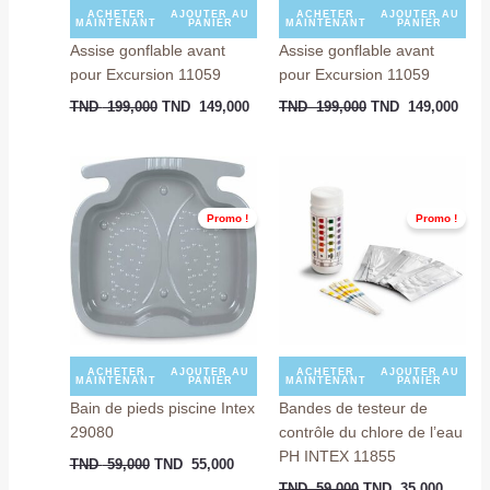
ACHETER
AJOUTER AU
ACHETER
AJOUTER AU
MAINTENANT
PANIER
MAINTENANT
PANIER
Assise gonflable avant
Assise gonflable avant
pour Excursion 11059
pour Excursion 11059
TND
199,000
TND
149,000
TND
199,000
TND
149,000
Le
Le
Le
Le
prix
prix
prix
prix
initial
actuel
initial
actuel
était :
est :
était :
est :
Promo !
Promo !
TND
TND
TND
TND
59,000.
55,000.
59,000.
35,000
ACHETER
AJOUTER AU
ACHETER
AJOUTER AU
MAINTENANT
PANIER
MAINTENANT
PANIER
Bain de pieds piscine Intex
Bandes de testeur de
29080
contrôle du chlore de l’eau
PH INTEX 11855
TND
59,000
TND
55,000
TND
59,000
TND
35,000