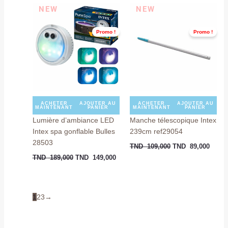
Le
Le
Le
Le
NEW
NEW
prix
prix
prix
prix
initial
actuel
initial
actuel
était :
est :
était :
est :
Promo !
Promo !
TND
TND
TND
TND
189,000.
149,000.
109,000.
89,00
ACHETER
AJOUTER AU
ACHETER
AJOUTER AU
MAINTENANT
PANIER
MAINTENANT
PANIER
Lumière d’ambiance LED
Manche télescopique Intex
Intex spa gonflable Bulles
239cm ref29054
28503
TND
109,000
TND
89,000
TND
189,000
TND
149,000
1
2
3
→