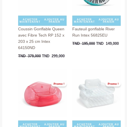
ACHETER
AJOUTER AU
ACHETER
AJOUTER AU
MAINTENANT
PANIER
MAINTENANT
PANIER
Coussin Gonflable Queen
Fauteuil gonflable River
avec Fibre Tech RP 152 x
Run Intex 56825EU
203 x 25 cm Intex
TND
195,000
TND
149,000
64150ND
TND
379,000
TND
299,000
Le
Le
Le
Le
prix
prix
prix
prix
initial
actuel
initial
actu
Promo !
Promo !
était :
est :
était :
est :
TND
TND
TND
TND
159,000.
129,000.
169,000.
159,
ACHETER
AJOUTER AU
ACHETER
AJOUTER AU
MAINTENANT
PANIER
MAINTENANT
PANIER