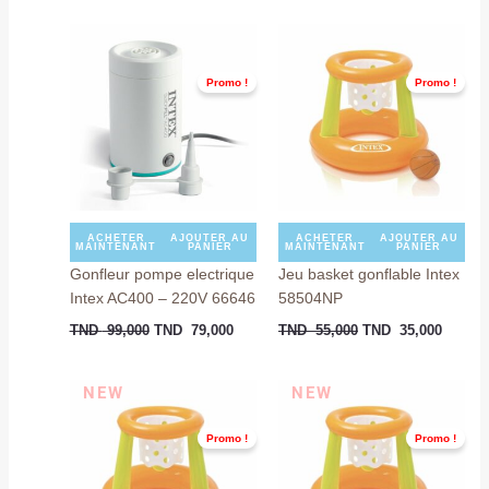
Le
Le
Le
Le
prix
prix
prix
prix
initial
actuel
initial
actuel
Promo !
Promo !
était :
est :
était :
est :
TND
TND
TND
TND
99,000.
79,000.
55,000.
35,000
ACHETER
AJOUTER AU
ACHETER
AJOUTER AU
MAINTENANT
PANIER
MAINTENANT
PANIER
Gonfleur pompe electrique
Jeu basket gonflable Intex
Intex AC400 – 220V 66646
58504NP
TND
99,000
TND
79,000
TND
55,000
TND
35,000
Le
Le
Le
Le
NEW
NEW
prix
prix
prix
prix
initial
actuel
initial
actuel
Promo !
Promo !
était :
est :
était :
est :
TND
TND
TND
TND
55,000.
35,000.
55,000.
35,000