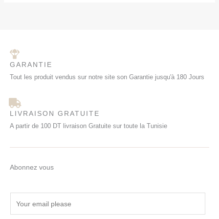
,
0
0
.
O
0
0
T
.
I
O
GARANTIE
N
Tout les produit vendus sur notre site son Garantie jusqu'à 180 Jours
LIVRAISON GRATUITE
A partir de 100 DT livraison Gratuite sur toute la Tunisie
Abonnez vous
E
m