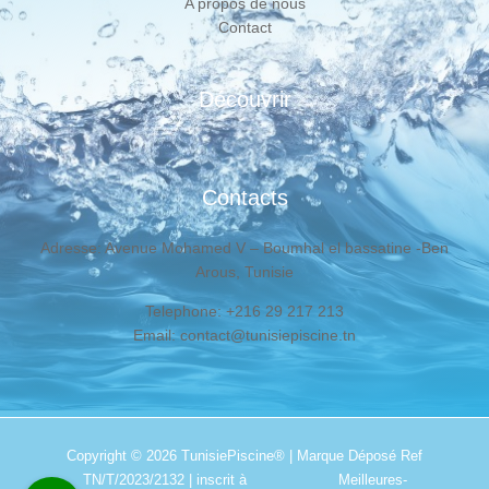
A propos de nous
Contact
Découvrir
Contacts
Adresse: Avenue Mohamed V – Boumhal el bassatine -Ben
Arous, Tunisie
Telephone: +216 29 217 213
Email: contact@tunisiepiscine.tn
Copyright © 2026
TunisiePiscine®
| Marque Déposé Ref
TN/T/2023/2132 | inscrit à
Meilleures-