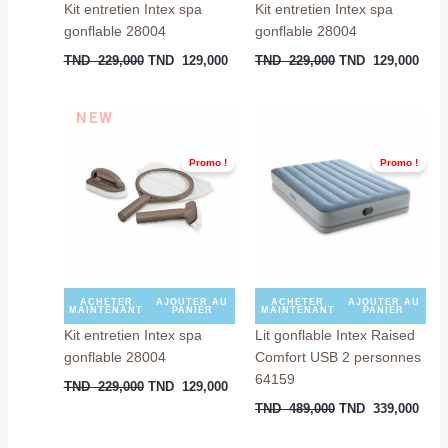
Kit entretien Intex spa
Kit entretien Intex spa
gonflable 28004
gonflable 28004
TND
229,000
TND
129,000
TND
229,000
TND
129,000
Le
Le
Le
Le
NEW
prix
prix
prix
prix
initial
actuel
initial
actu
était :
est :
était :
est :
Promo !
Promo !
TND
TND
TND
TND
229,000.
129,000.
489,000.
339,
ACHETER
AJOUTER AU
ACHETER
AJOUTER AU
MAINTENANT
PANIER
MAINTENANT
PANIER
Kit entretien Intex spa
Lit gonflable Intex Raised
gonflable 28004
Comfort USB 2 personnes
64159
TND
229,000
TND
129,000
TND
489,000
TND
339,000