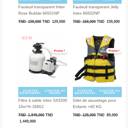
Fauteuil transparent Intex
Fauteuil transparent Jelly
Rose Bubble 66501NP
Intex 66502NP
TND
159,000
TND
129,000
TND
169,000
TND
159,000
Le
Le
Le
Le
NEW
prix
prix
prix
prix
actuel
initial
initial
actuel
est :
était :
était :
est :
Promo !
Promo !
TND
TND
TND
TND
1.449,000.
1.849,000.
129,000.
89,00
ACHETER
AJOUTER AU
ACHETER
AJOUTER AU
MAINTENANT
PANIER
MAINTENANT
PANIER
Filtre à sable Intex SX3200
Gilet de sauvetage pour
10m³/h 26652
Enfants +40 KG
TND
1.849,000
TND
TND
129,000
TND
89,000
1.449,000