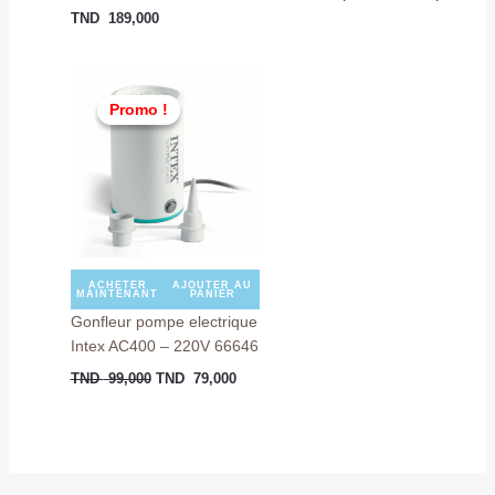
TND
189,000
Le
Le
prix
prix
Promo !
Promo !
initial
actuel
était :
est :
TND
TND
99,000.
79,000.
ACHETER
AJOUTER AU
MAINTENANT
PANIER
Gonfleur pompe electrique
Intex AC400 – 220V 66646
TND
99,000
TND
79,000