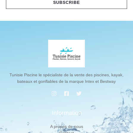
SUBSCRIBE
l
*
Tunisie Piscine le spécialiste de la vente des piscines, kayak,
bateaux et gonflables de la marque Intex et Bestway
Information
A propos de nous