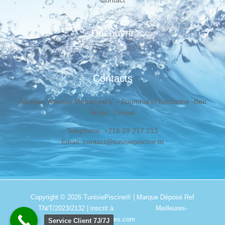
Contact
Découvrir
Contacts
Adresse: Avenue Mohamed V – Boumhal el bassatine -Ben
Arous, Tunisie
Telephone: +216 29 217 213
Email: contact@tunisiepiscine.tn
Copyright © 2026
TunisiePiscine®
| Marque Déposé Ref
TN/T/2023/2132 | inscrit à
Meilleures-
addresses.com
Service Client 7J/7J