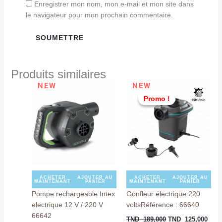
Enregistrer mon nom, mon e-mail et mon site dans
le navigateur pour mon prochain commentaire.
Produits similaires
Le
Le
NEW
NEW
prix
prix
Promo !
Promo !
initial
actu
était :
est :
TND
TND
189,000.
125,
ACHETER
AJOUTER AU
ACHETER
AJOUTER AU
MAINTENANT
PANIER
MAINTENANT
PANIER
Pompe rechargeable Intex
Gonfleur électrique 220
electrique 12 V / 220 V
voltsRéférence : 66640
66642
TND
189,000
TND
125,000