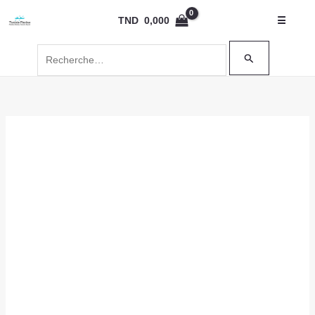
Aller
Rechercher :
TND
0,000
☰
au
contenu