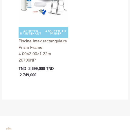
ACHETER
AJOUTER AU
MAINTENANT
PANIER
Piscine Intex rectangulaire
Prism Frame
4.00×2.00×1.22m
26790NP
TND
3.699,000
TND
2.749,000