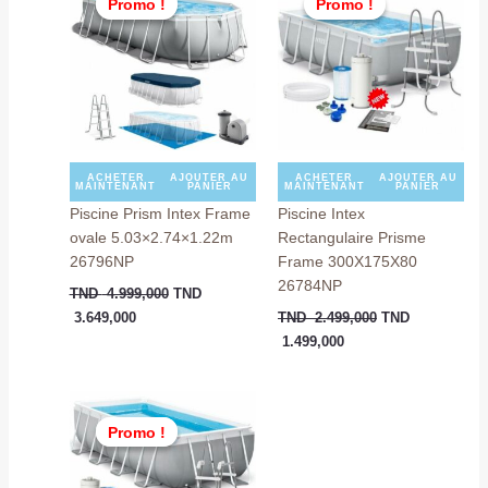
Promo !
Promo !
Promo !
Promo !
actuel
initial
actuel
initial
est :
était :
est :
était :
TND
TND
TND
TND
3.649,000.
4.999,000.
1.499,000.
2.499,000.
ACHETER
AJOUTER AU
ACHETER
AJOUTER AU
MAINTENANT
PANIER
MAINTENANT
PANIER
Piscine Prism Intex Frame
Piscine Intex
ovale 5.03×2.74×1.22m
Rectangulaire Prisme
26796NP
Frame 300X175X80
26784NP
TND
4.999,000
TND
3.649,000
TND
2.499,000
TND
1.499,000
Le
Le
prix
prix
Promo !
Promo !
actuel
initial
est :
était :
TND
TND
2.749,000.
3.699,000.