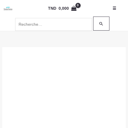
Aller
Rechercher :
TND
0,000
☰
au
contenu