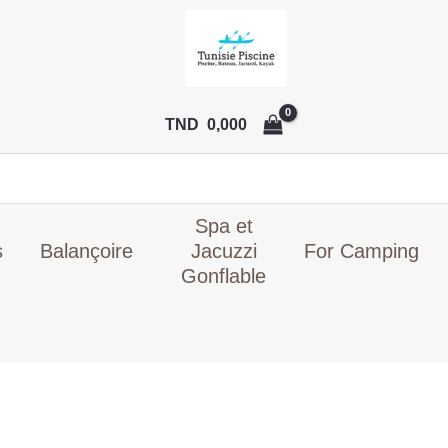
Le
prix
initial
était :
TND
TND
0,000
6.199,00
Spa et
s
Balançoire
Jacuzzi
For Camping
Gonflable