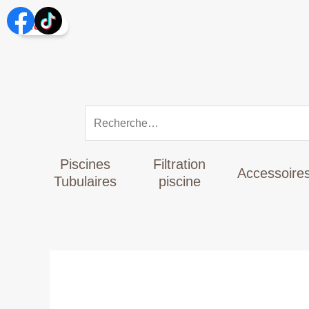
Aller
Rechercher :
au
Promo !
contenu
Piscines
Filtration
Accessoire
Tubulaires
piscine