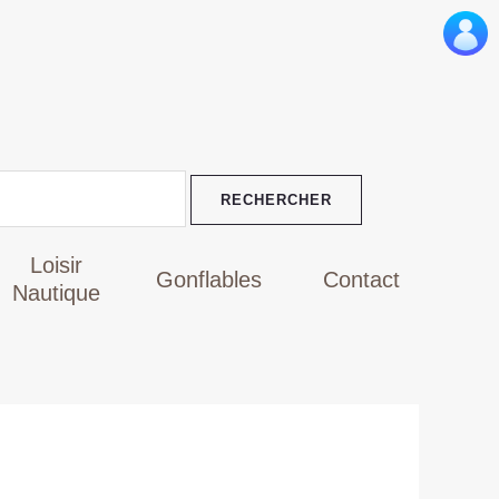
Le
prix
actuel
est :
TND
0.
5.649,000.
Loisir
Gonflables
Contact
Nautique