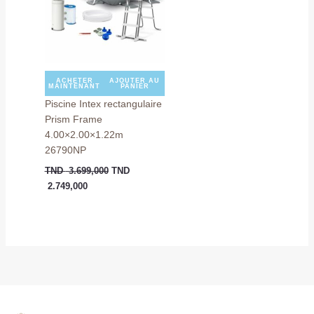
2.749,000.
3.699,000.
ACHETER
AJOUTER AU
MAINTENANT
PANIER
Piscine Intex rectangulaire
Prism Frame
4.00×2.00×1.22m
26790NP
TND
3.699,000
TND
2.749,000