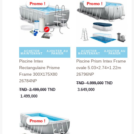
Promo !
Promo !
Promo !
Promo !
actuel
initial
actuel
initial
est :
était :
est :
était :
TND
TND
TND
TND
1.499,000.
2.499,000.
3.649,000.
4.999,000.
ACHETER
AJOUTER AU
ACHETER
AJOUTER AU
MAINTENANT
PANIER
MAINTENANT
PANIER
Piscine Intex
Piscine Prism Intex Frame
Rectangulaire Prisme
ovale 5.03×2.74×1.22m
Frame 300X175X80
26796NP
26784NP
TND
4.999,000
TND
TND
2.499,000
TND
3.649,000
1.499,000
Le
Le
prix
prix
Promo !
Promo !
actuel
initial
est :
était :
TND
TND