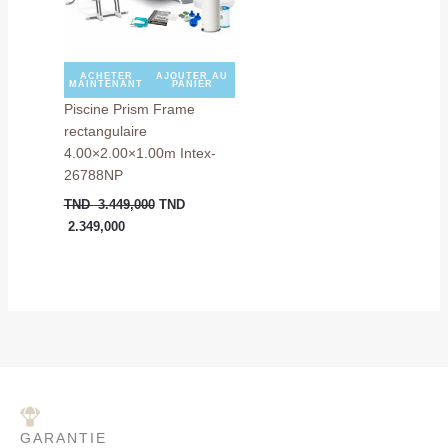
ACHETER
AJOUTER AU
MAINTENANT
PANIER
Piscine Prism Frame
rectangulaire
4.00×2.00×1.00m Intex-
26788NP
TND
3.449,000
TND
2.349,000
GARANTIE