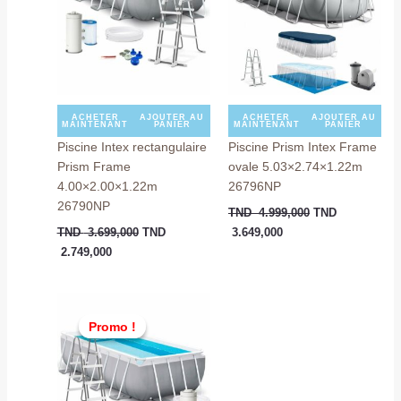
TND
TND
TND
TND
2.749,000.
3.699,000.
3.649,000.
4.999,000.
ACHETER
AJOUTER AU
ACHETER
AJOUTER AU
MAINTENANT
PANIER
MAINTENANT
PANIER
Piscine Intex rectangulaire
Piscine Prism Intex Frame
Prism Frame
ovale 5.03×2.74×1.22m
4.00×2.00×1.22m
26796NP
26790NP
TND
4.999,000
TND
TND
3.699,000
TND
3.649,000
2.749,000
Le
Le
prix
prix
Promo !
Promo !
actuel
initial
est :
était :
TND
TND
2.349,000.
3.449,000.