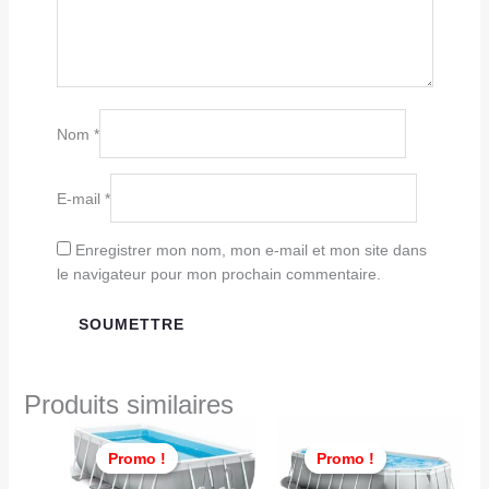
Nom
*
E-mail
*
Enregistrer mon nom, mon e-mail et mon site dans
le navigateur pour mon prochain commentaire.
Produits similaires
Le
Le
Le
Le
prix
prix
prix
prix
Promo !
Promo !
Promo !
Promo !
actuel
initial
actuel
initial
est :
était :
est :
était :