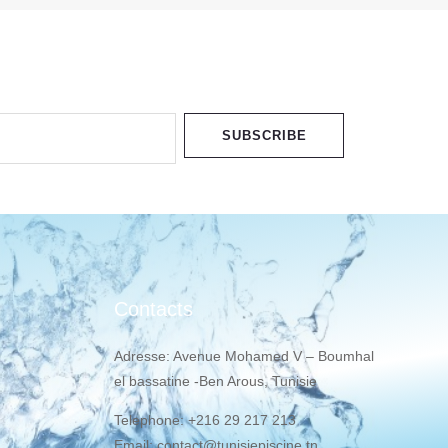
SUBSCRIBE
Contacts
Adresse: Avenue Mohamed V – Boumhal
el bassatine -Ben Arous, Tunisie
Telephone: +216 29 217 213
Email: contact@tunisiepiscine.tn