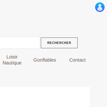
Le
prix
actuel
est :
TND
159,000.
Loisir
Gonflables
Contact
Nautique