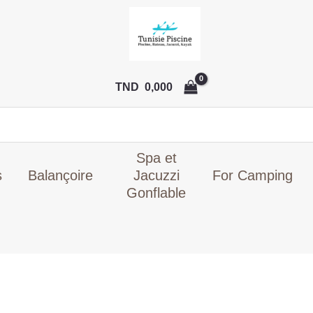
Le
prix
initial
était :
TND
TND
0,000
189,000.
Spa et
s
Balançoire
Jacuzzi
For Camping
Gonflable