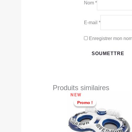
Nom
*
E-mail
*
Enregistrer mon nom
Produits similaires
Le
Le
NEW
prix
prix
Promo !
Promo !
initial
actue
était :
est :
TND
TND
379,000.
369,0