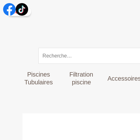
Aller
Rechercher :
au
Promo !
contenu
Piscines
Filtration
Accessoire
Tubulaires
piscine