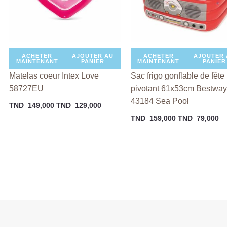
ACHETER
AJOUTER AU
ACHETER
AJOUTER 
MAINTENANT
PANIER
MAINTENANT
PANIER
Matelas coeur Intex Love
Sac frigo gonflable de fête
58727EU
pivotant 61x53cm Bestway
43184 Sea Pool
TND
149,000
TND
129,000
TND
159,000
TND
79,000