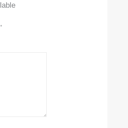
lable
c
*