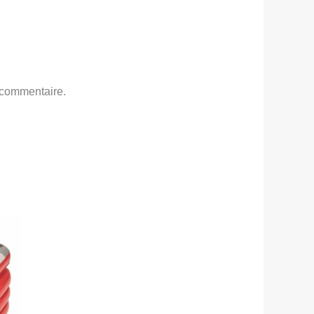
 commentaire.
ix
tuel
t :
ND
,000.