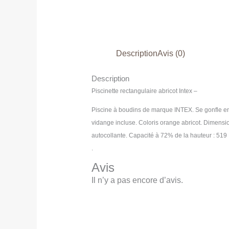
Description
Avis (0)
Description
Piscinette rectangulaire abricot Intex –
Piscine à boudins de marque INTEX. Se gonfle en 
vidange incluse. Coloris orange abricot. Dimension
autocollante. Capacité à 72% de la hauteur : 519
.
Avis
Il n’y a pas encore d’avis.