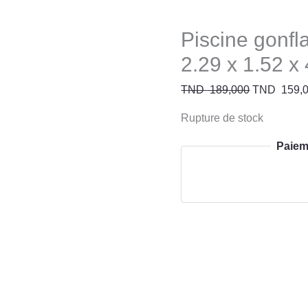
Piscine gonfl
2.29 x 1.52 x
TND
189,000
TND
159,
Rupture de stock
Paiem