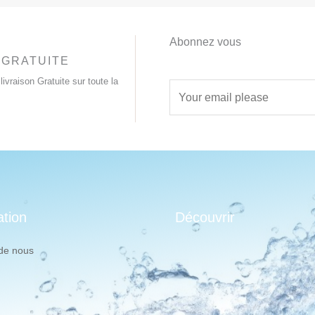
Abonnez vous
 GRATUITE
livraison Gratuite sur toute la
E
m
a
i
l
*
ation
Découvrir
de nous