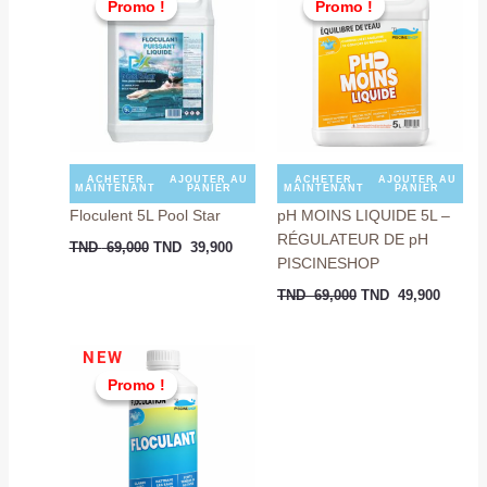
Promo !
Promo !
Promo !
Promo !
initial
actuel
initial
actuel
était :
est :
était :
est :
TND
TND
TND
TND
69,000.
39,900.
69,000.
49,900
ACHETER
AJOUTER AU
ACHETER
AJOUTER AU
MAINTENANT
PANIER
MAINTENANT
PANIER
Floculent 5L Pool Star
pH MOINS LIQUIDE 5L –
RÉGULATEUR DE pH
TND
69,000
TND
39,900
PISCINESHOP
TND
69,000
TND
49,900
Le
Le
NEW
prix
prix
Promo !
Promo !
initial
actuel
était :
est :
TND
TND
16,000.
12,900.