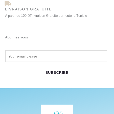
LIVRAISON GRATUITE
A partir de 100 DT livraison Gratuite sur toute la Tunisie
Abonnez vous
E
m
a
i
SUBSCRIBE
l
*