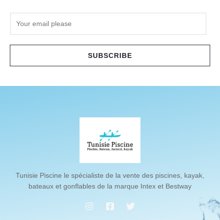
E
m
a
i
SUBSCRIBE
l
*
Tunisie Piscine le spécialiste de la vente des piscines, kayak,
bateaux et gonflables de la marque Intex et Bestway