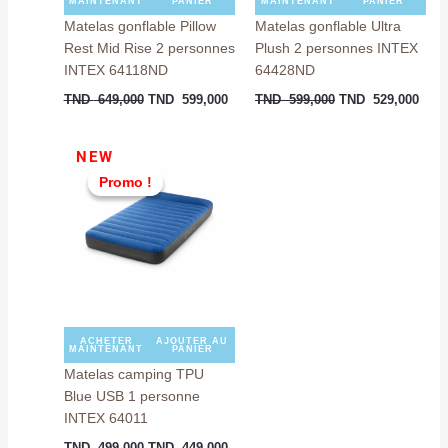
MAINTENANT
PANIER
MAINTENANT
PANIER
Matelas gonflable Pillow
Matelas gonflable Ultra
Rest Mid Rise 2 personnes
Plush 2 personnes INTEX
INTEX 64118ND
64428ND
TND
649,000
TND
599,000
TND
599,000
TND
529,000
Le
Le
NEW
prix
prix
Promo !
Promo !
initial
actuel
était :
est :
TND
TND
499,000.
449,000.
ACHETER
AJOUTER AU
MAINTENANT
PANIER
Matelas camping TPU
Blue USB 1 personne
INTEX 64011