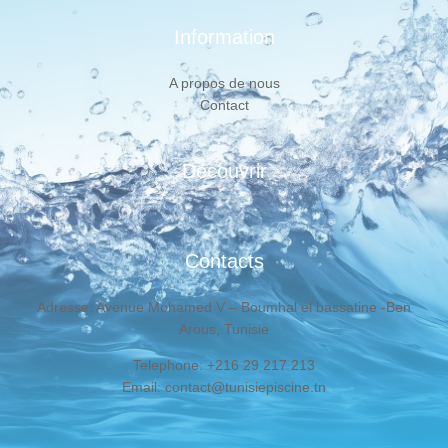
Information
A propos de nous
Contact
Découvrir
Contacts
Adresse: Avenue Mohamed V – Boumhal el bassatine -Ben
Arous, Tunisie
Telephone: +216 29 217 213
Email: contact@tunisiepiscine.tn