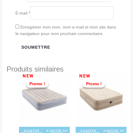
E-mail
*
Enregistrer mon nom, mon e-mail et mon site dans
le navigateur pour mon prochain commentaire.
Produits similaires
Le
Le
Le
Le
NEW
NEW
prix
prix
prix
prix
Promo !
Promo !
Promo !
Promo !
initial
actuel
initial
actu
était :
est :
était :
est :
TND
TND
TND
TND
649,000.
599,000.
599,000.
529,
ACHETER
AJOUTER AU
ACHETER
AJOUTER AU