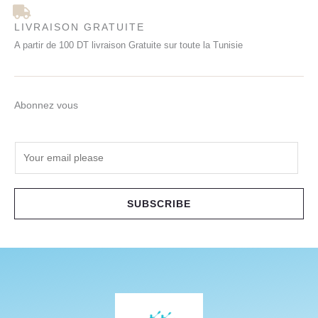
LIVRAISON GRATUITE
A partir de 100 DT livraison Gratuite sur toute la Tunisie
Abonnez vous
E
m
a
i
SUBSCRIBE
l
*