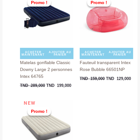
Promo !
Promo !
Promo !
Promo !
initial
actuel
initial
actu
était :
est :
était :
est :
TND
TND
TND
TND
289,000.
199,000.
159,000.
129,
ACHETER
AJOUTER AU
ACHETER
AJOUTER AU
MAINTENANT
PANIER
MAINTENANT
PANIER
Matelas gonflable Classic
Fauteuil transparent Intex
Downy Large 2 personnes
Rose Bubble 66501NP
Intex 64765
TND
159,000
TND
129,000
TND
289,000
TND
199,000
Le
Le
NEW
prix
prix
Promo !
Promo !
initial
actuel
était :
est :
TND
TND
189,000.
149,000.