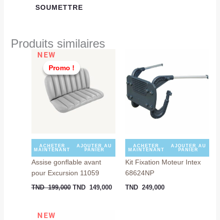
Produits similaires
Le
Le
NEW
prix
prix
Promo !
Promo !
initial
actuel
était :
est :
TND
TND
199,000.
149,000.
ACHETER
AJOUTER AU
ACHETER
AJOUTER AU
MAINTENANT
PANIER
MAINTENANT
PANIER
Assise gonflable avant
Kit Fixation Moteur Intex
pour Excursion 11059
68624NP
TND
199,000
TND
149,000
TND
249,000
Le
Le
NEW