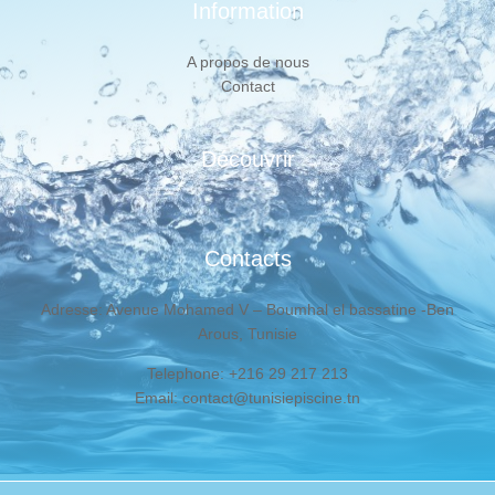
Information
A propos de nous
Contact
Découvrir
Contacts
Adresse: Avenue Mohamed V – Boumhal el bassatine -Ben
Arous, Tunisie
Telephone: +216 29 217 213
Email: contact@tunisiepiscine.tn