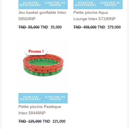
ACHETER
AJOUTER AU
ACHETER
AJOUTER AU
MAINTENANT
PANIER
MAINTENANT
PANIER
Jeu basket gonflable Intex
Petite piscine Aqua
58504NP
Lounge Intex 57190NP
TND
55,000
TND
35,000
TND
459,000
TND
379,000
Le
Le
prix
prix
Promo !
Promo !
initial
actuel
était :
est :
TND
TND
125,000.
115,000.
ACHETER
AJOUTER AU
MAINTENANT
PANIER
Petite piscine Pastèque
Intex 58448NP
TND
125,000
TND
115,000