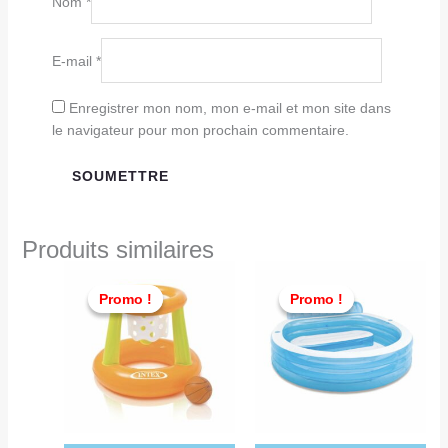
Nom
*
E-mail
*
Enregistrer mon nom, mon e-mail et mon site dans
le navigateur pour mon prochain commentaire.
Produits similaires
Le
Le
Le
Le
prix
prix
prix
prix
Promo !
Promo !
Promo !
Promo !
initial
actuel
initial
actu
était :
est :
était :
est :
TND
TND
TND
TND
55,000.
35,000.
459,000.
379,