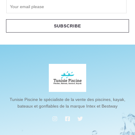
E
m
a
i
SUBSCRIBE
l
*
Tunisie Piscine le spécialiste de la vente des piscines, kayak,
bateaux et gonflables de la marque Intex et Bestway