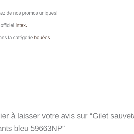
fitez de nos promos uniques!
officiel
Intex.
ns la catégorie
bouées
er à laisser votre avis sur “Gilet sauve
fants bleu 59663NP”