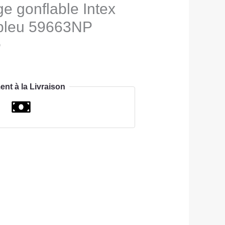
ge gonflable Intex
 bleu 59663NP
0
ent à la Livraison