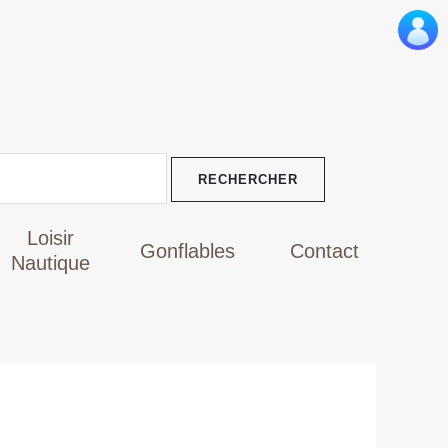
Le
prix
actuel
est :
TND
19,000.
Loisir
Gonflables
Contact
Nautique