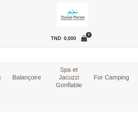
Le
prix
initial
était :
TND
TND
0,000
25,000.
Spa et
s
Balançoire
Jacuzzi
For Camping
Gonflable