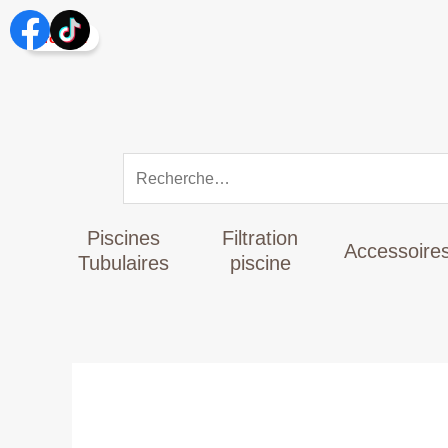
Aller
Rechercher :
au
Promo !
contenu
Piscines
Filtration
Accessoire
Tubulaires
piscine