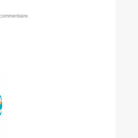
 commentaire.
e
rix
ctuel
st :
ND
15,000.