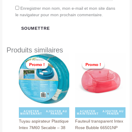
Enregistrer mon nom, mon e-mail et mon site dans
le navigateur pour mon prochain commentaire.
Produits similaires
Le
Le
Le
Le
prix
prix
prix
prix
Promo !
Promo !
Promo !
Promo !
initial
actuel
initial
actu
était :
est :
était :
est :
TND
TND
TND
TND
199,000.
129,000.
159,000.
129,
ACHETER
AJOUTER AU
ACHETER
AJOUTER AU
MAINTENANT
PANIER
MAINTENANT
PANIER
Tuyau aspirateur Plastique
Fauteuil transparent Intex
Intex 7M60 Secable – 38
Rose Bubble 66501NP