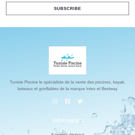
i
SUBSCRIBE
l
*
Tunisie Piscine le spécialiste de la vente des piscines, kayak,
bateaux et gonflables de la marque Intex et Bestway
Information
A propos de nous