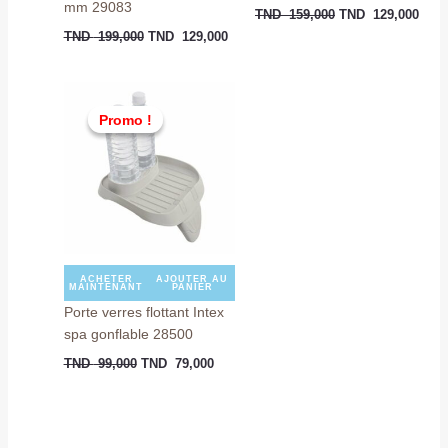
mm 29083
TND
159,000
TND
129,000
TND
199,000
TND
129,000
Le
Le
prix
prix
Promo !
Promo !
initial
actuel
était :
est :
TND
TND
99,000.
79,000.
ACHETER
AJOUTER AU
MAINTENANT
PANIER
Porte verres flottant Intex
spa gonflable 28500
TND
99,000
TND
79,000