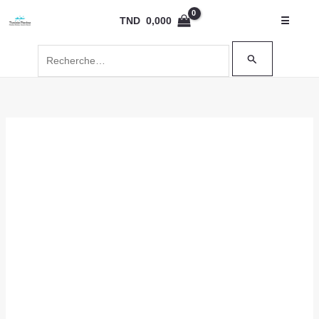
Aller
Rechercher :
TND
0,000
☰
au
contenu