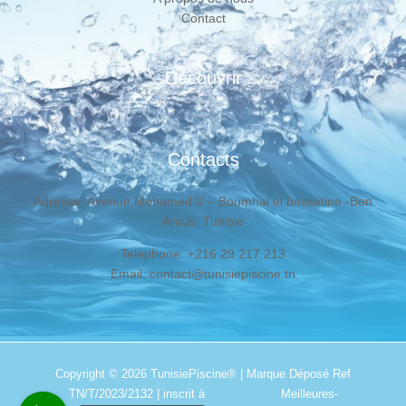
Contact
Découvrir
Contacts
Adresse: Avenue Mohamed V – Boumhal el bassatine -Ben
Arous, Tunisie
Telephone: +216 29 217 213
Email: contact@tunisiepiscine.tn
Copyright © 2026
TunisiePiscine®
| Marque Déposé Ref
TN/T/2023/2132 | inscrit à
Meilleures-