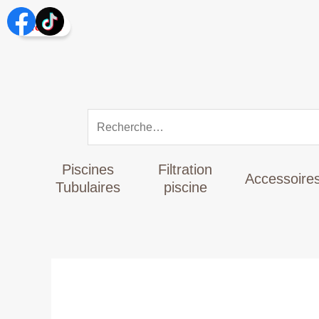
Aller
Rechercher :
au
Promo !
contenu
Piscines
Filtration
Accessoire
Tubulaires
piscine