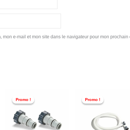
, mon e-mail et mon site dans le navigateur pour mon prochain
Le
Le
Le
L
prix
prix
prix
p
Promo !
Promo !
Promo !
Promo !
initial
actuel
initial
a
était :
est :
était :
e
TND
TND
TND
59,000.
45,000.
189,000.
1