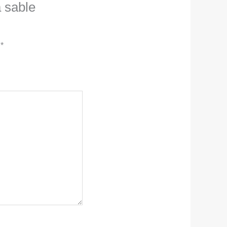
à sable
c
*