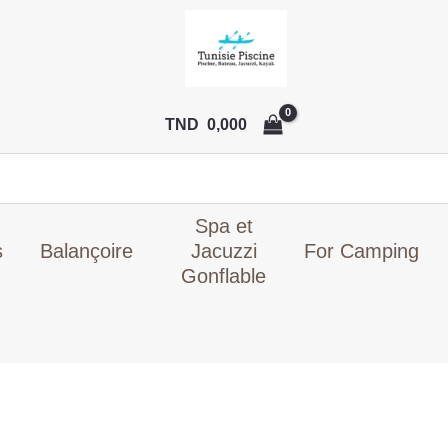
Le
prix
initial
était :
TND
TND
0,000
1.689,00
Spa et
s
Balançoire
Jacuzzi
For Camping
Gonflable