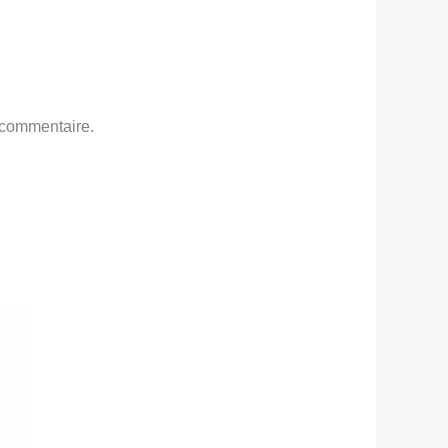
 commentaire.
e
rix
ctuel
st :
TND
39,000.