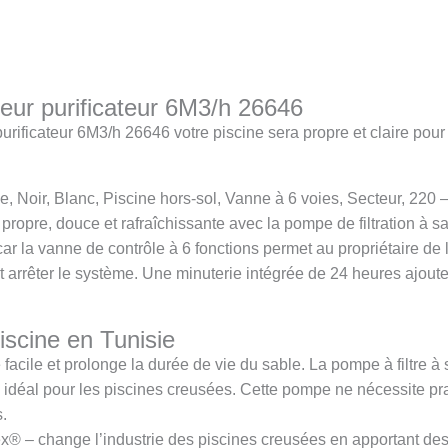
ateur purificateur 6M3/h 26646
 purificateur 6M3/h 26646 votre piscine sera propre et claire pou
le, Noir, Blanc, Piscine hors-sol, Vanne à 6 voies, Secteur, 220 
 propre, douce et rafraîchissante avec la pompe de filtration à 
 car la vanne de contrôle à 6 fonctions permet au propriétaire de la 
 et arrêter le système. Une minuterie intégrée de 24 heures ajout
piscine en Tunisie
facile et prolonge la durée de vie du sable. La pompe à filtre à
idéal pour les piscines creusées. Cette pompe ne nécessite pra
.
x® – change l’industrie des piscines creusées en apportant des