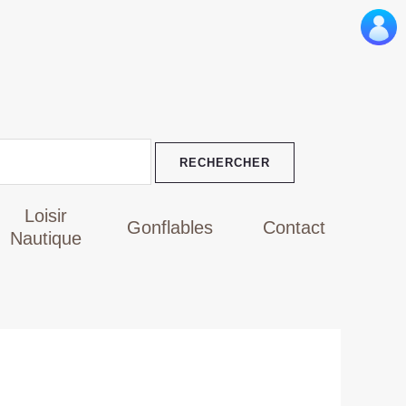
Le
prix
actuel
est :
TND
0.
1.049,000.
Loisir
Gonflables
Contact
Nautique