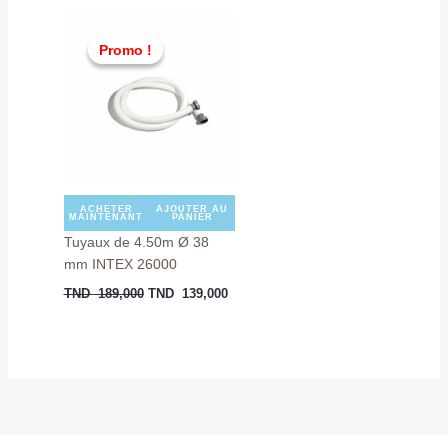
Le
Le
prix
prix
Promo !
Promo !
initial
actuel
était :
est :
TND
TND
189,000.
139,000.
ACHETER
AJOUTER AU
MAINTENANT
PANIER
Tuyaux de 4.50m Ø 38
mm INTEX 26000
TND
189,000
TND
139,000