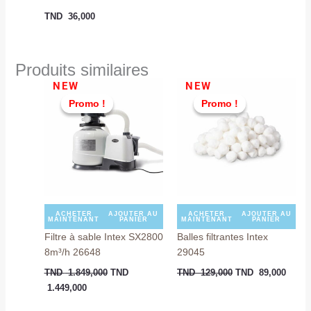
TND
36,000
Produits similaires
Le
Le
Le
Le
NEW
NEW
prix
prix
prix
prix
Promo !
Promo !
Promo !
Promo !
actuel
initial
initial
actuel
est :
était :
était :
est :
TND
TND
TND
TND
1.449,000.
1.849,000.
129,000.
89,00
ACHETER
AJOUTER AU
ACHETER
AJOUTER AU
MAINTENANT
PANIER
MAINTENANT
PANIER
Filtre à sable Intex SX2800
Balles filtrantes Intex
8m³/h 26648
29045
TND
1.849,000
TND
TND
129,000
TND
89,000
1.449,000