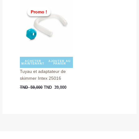
Le
Le
prix
prix
Promo !
Promo !
initial
actuel
était :
est :
TND
TND
59,000.
39,000.
ACHETER
AJOUTER AU
MAINTENANT
PANIER
Tuyau et adaptateur de
skimmer Intex 25016
TND
59,000
TND
39,000