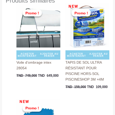
Produits similaires
Le
Le
Le
Le
NEW
prix
prix
prix
prix
Promo !
Promo !
Promo !
Promo !
initial
actuel
initial
actu
était :
est :
était :
est :
TND
TND
TND
TND
749,000.
649,000.
159,000.
109,
ACHETER
AJOUTER AU
ACHETER
AJOUTER AU
MAINTENANT
PANIER
MAINTENANT
PANIER
Voile d’ombrage intex
TAPIS DE SOL ULTRA
28054
RÉSISTANT POUR
PISCINE HORS-SOL
TND
749,000
TND
649,000
PISCINESHOP 3M ×4M
TND
159,000
TND
109,000
Le
Le
NEW
prix
prix
Promo !
Promo !
initial
actuel
était :
est :