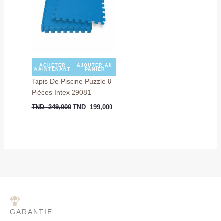
TND
TND
249,000.
199,000.
ACHETER
AJOUTER AU
MAINTENANT
PANIER
Tapis De Piscine Puzzle 8
Pièces Intex 29081
TND
249,000
TND
199,000
GARANTIE