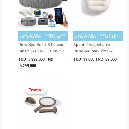
5.299,000.
5.999,000.
99,000.
89,000
ACHETER
AJOUTER AU
ACHETER
AJOUTER AU
MAINTENANT
PANIER
MAINTENANT
PANIER
Pure Spa Baltik 6 Places
Appui-tête gonflable
Smart WiFi INTEX 28442
PureSpa Intex 28506
TND
5.999,000
TND
TND
99,000
TND
89,000
5.299,000
Le
Le
prix
prix
Promo !
Promo !
initial
actuel
était :
est :
TND
TND
229,000.
129,000.