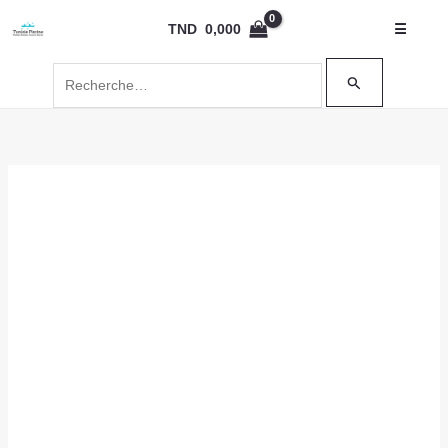
Aller
Rechercher :
TND
0,000
☰
au
contenu