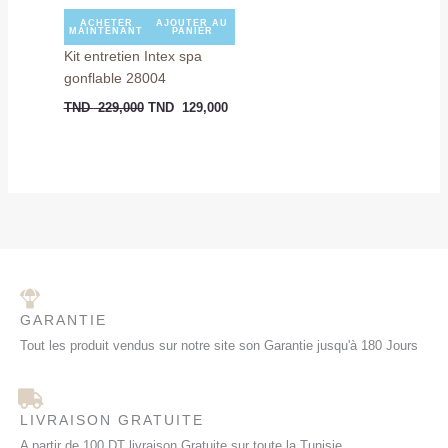
ACHETER
AJOUTER AU
MAINTENANT
PANIER
Kit entretien Intex spa
gonflable 28004
TND
229,000
TND
129,000
GARANTIE
Tout les produit vendus sur notre site son Garantie jusqu'à 180 Jours
LIVRAISON GRATUITE
A partir de 100 DT livraison Gratuite sur toute la Tunisie