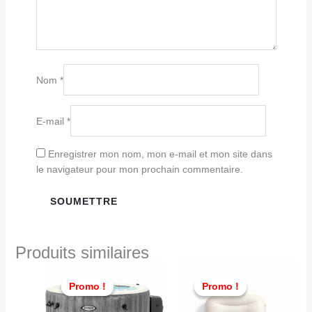
Nom
*
E-mail
*
Enregistrer mon nom, mon e-mail et mon site dans
le navigateur pour mon prochain commentaire.
Produits similaires
Le
Le
Le
Le
prix
prix
prix
prix
Promo !
Promo !
Promo !
Promo !
actuel
initial
initial
actuel
est :
était :
était :
est :
TND
TND
TND
TND