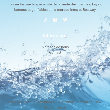
Tunisie Piscine le spécialiste de la vente des piscines, kayak,
bateaux et gonflables de la marque Intex et Bestway
Information
A propos de nous
Contact
Découvrir
Contacts
Adresse: Avenue Mohamed V – Boumhal el bassatine -Ben
Arous, Tunisie