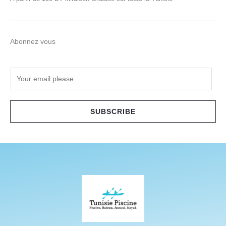
Abonnez vous
E
m
a
i
SUBSCRIBE
l
*