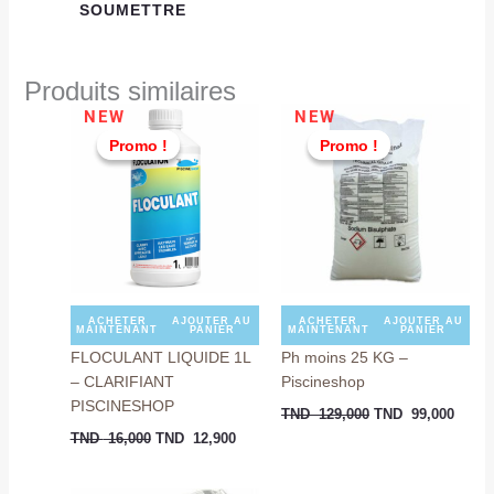
Produits similaires
Le
Le
Le
Le
NEW
NEW
prix
prix
prix
prix
Promo !
Promo !
Promo !
Promo !
initial
actuel
initial
actuel
était :
est :
était :
est :
TND
TND
TND
TND
16,000.
12,900.
129,000.
99,00
ACHETER
AJOUTER AU
ACHETER
AJOUTER AU
MAINTENANT
PANIER
MAINTENANT
PANIER
FLOCULANT LIQUIDE 1L
Ph moins 25 KG –
– CLARIFIANT
Piscineshop
PISCINESHOP
TND
129,000
TND
99,000
TND
16,000
TND
12,900