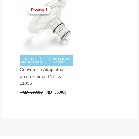
Le
Le
prix
prix
Promo !
Promo !
initial
actuel
était :
est :
TND
TND
59,000.
35,000.
ACHETER
AJOUTER AU
MAINTENANT
PANIER
Couvercle / Adaptateur
pour skimmer INTEX
11095
TND
59,000
TND
35,000