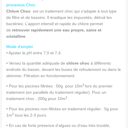
processus Choc
Chlore Choc
est un traitement choc qui s’adapte à tout type
de filtre et de bassins. Il éradique les impuretés, détruit les
bactéries. L’apport intensif et rapide du chlore permet
de
retrouver rapidement une eau propre, saine et
cristalline
.
Mode d‘emploi
• Ajuster le pH entre 7,0 et 7,4.
• Versez la quantité adéquate de
chlore choc
à différents
endroits du bassin, devant les buses de refoulement ou dans le
skimmer. Filtration en fonctionnement.
3
• Pour les piscines filtrées : 50g pour 10m
lors du premier
traitement (en parallèle du traitement régulier). Pour un
3
traitement choc : 200g pour 10m
.
• Pour les piscines non-filtrées en traitement régulier : 5g pour
3
1m
tous les 2-3 jours.
• En cas de forte présence d’algues ou d’eau très trouble,