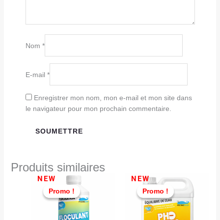
Nom
*
E-mail
*
Enregistrer mon nom, mon e-mail et mon site dans
le navigateur pour mon prochain commentaire.
Produits similaires
Le
Le
Le
Le
NEW
NEW
prix
prix
prix
prix
Promo !
Promo !
Promo !
Promo !
initial
actuel
initial
actuel
était :
est :
était :
est :
TND
TND
TND
TND
16,000.
12,900.
69,000.
49,900