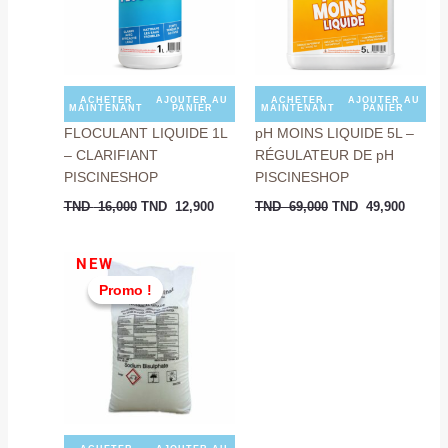
ACHETER
AJOUTER AU
ACHETER
AJOUTER AU
MAINTENANT
PANIER
MAINTENANT
PANIER
FLOCULANT LIQUIDE 1L
pH MOINS LIQUIDE 5L –
– CLARIFIANT
RÉGULATEUR DE pH
PISCINESHOP
PISCINESHOP
TND
16,000
TND
12,900
TND
69,000
TND
49,900
Le
Le
NEW
prix
prix
Promo !
Promo !
initial
actuel
était :
est :
TND
TND
129,000.
99,000.