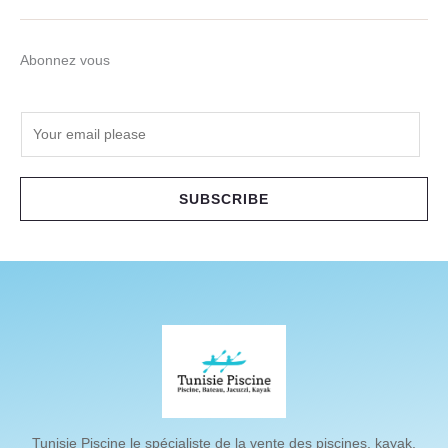
Abonnez vous
E
m
a
i
SUBSCRIBE
l
*
Tunisie Piscine le spécialiste de la vente des piscines, kayak,