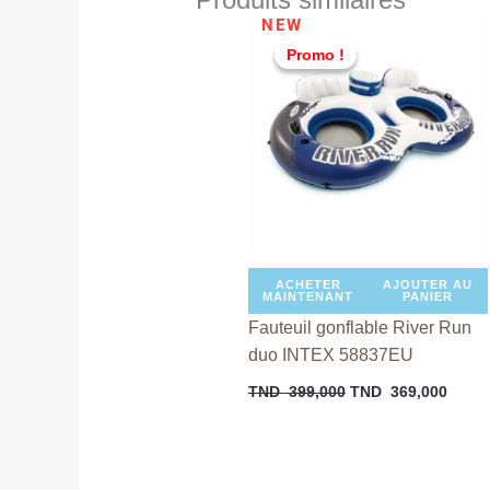
Le
Le
NEW
prix
prix
Promo !
Promo !
initial
actue
était :
est :
TND
TND
399,000.
369,0
ACHETER
AJOUTER AU
MAINTENANT
PANIER
Fauteuil gonflable River Run
duo INTEX 58837EU
TND
399,000
TND
369,000