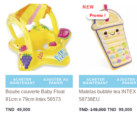
Le
Le
NEW
prix
pr
Promo !
Promo !
l
initial
ac
était :
es
TND
T
00.
149,000.
99
ACHETER
AJOUTER AU
ACHETER
AJOUTER 
MAINTENANT
PANIER
MAINTENANT
PANIER
Bouée couverte Baby Float
Matelas bubble tea INTEX
81cm x 79cm Intex 56573
58738EU
TND
49,000
TND
149,000
TND
99,000