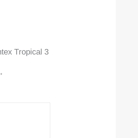
ntex Tropical 3
c
*