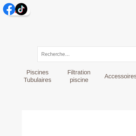
Aller
Rechercher :
au
Promo !
contenu
Piscines
Filtration
Accessoire
Tubulaires
piscine